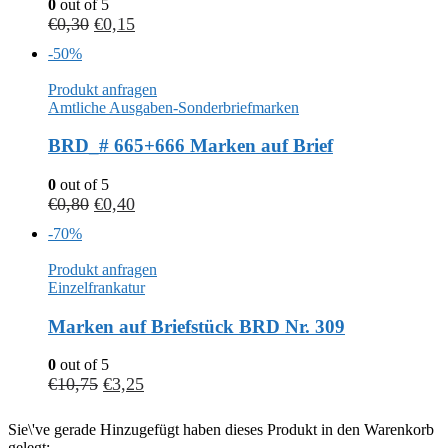
0
out of 5
€
0,30
€
0,15
-50%
Produkt anfragen
Amtliche Ausgaben-Sonderbriefmarken
BRD_# 665+666 Marken auf Brief
0
out of 5
€
0,80
€
0,40
-70%
Produkt anfragen
Einzelfrankatur
Marken auf Briefstück BRD Nr. 309
0
out of 5
€
10,75
€
3,25
Sie\'ve gerade Hinzugefügt haben dieses Produkt in den Warenkorb
gelegt: