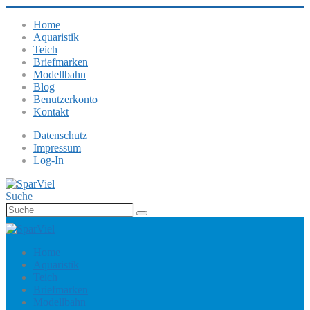
Home
Aquaristik
Teich
Briefmarken
Modellbahn
Blog
Benutzerkonto
Kontakt
Datenschutz
Impressum
Log-In
Suche
Home
Aquaristik
Teich
Briefmarken
Modellbahn