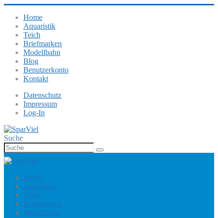
Home
Aquaristik
Teich
Briefmarken
Modellbahn
Blog
Benutzerkonto
Kontakt
Datenschutz
Impressum
Log-In
Suche
Home
Aquaristik
Teich
Briefmarken
Modellbahn