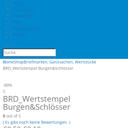
Teich
Briefmarken
Modellbahn
Blog
Benutzerkonto
Kontakt
Suche
Home
Shop
Briefmarken
,
Ganzsachen
,
Wertstücke
BRD_Wertstempel Burgen&Schlösser
-80%
BRD_Wertstempel
Burgen&Schlösser
0
out of 5
( Es gibt noch keine Bewertungen. )