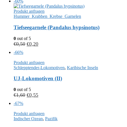
-60%
Produkt anfragen
Hummer_Krabben_Krebse_Garnelen
Tiefseegarnele (Pandalus hypsinotus)
0
out of 5
€
0,50
€
0,20
-66%
Produkt anfragen
Schlepptender-Lokomotiven
,
Karibische Inseln
UJ-Lokomotiven (II)
0
out of 5
€
1,60
€
0,55
-67%
Produkt anfragen
Indischer Ozean
,
Pazifik