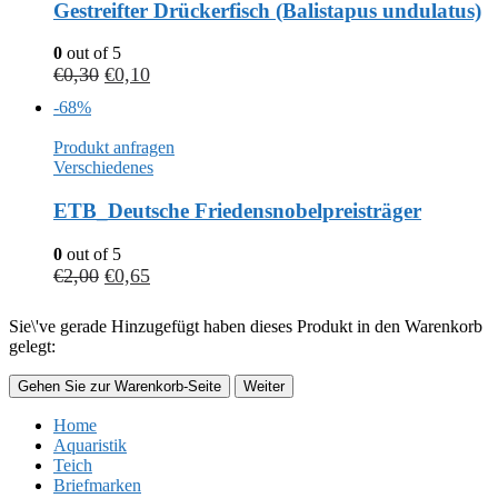
Gestreifter Drückerfisch (Balistapus undulatus)
0
out of 5
€
0,30
€
0,10
-68%
Produkt anfragen
Verschiedenes
ETB_Deutsche Friedensnobelpreisträger
0
out of 5
€
2,00
€
0,65
Sie\'ve gerade Hinzugefügt haben dieses Produkt in den Warenkorb
gelegt:
Gehen Sie zur Warenkorb-Seite
Weiter
Home
Aquaristik
Teich
Briefmarken