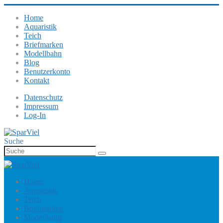
Home
Aquaristik
Teich
Briefmarken
Modellbahn
Blog
Benutzerkonto
Kontakt
Datenschutz
Impressum
Log-In
Suche
Home
Aquaristik
Teich
Briefmarken
Modellbahn