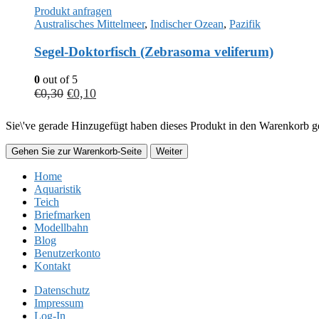
Produkt anfragen
Australisches Mittelmeer
,
Indischer Ozean
,
Pazifik
Segel-Doktorfisch (Zebrasoma veliferum)
0
out of 5
€
0,30
€
0,10
Sie\'ve gerade Hinzugefügt haben dieses Produkt in den Warenkorb ge
Gehen Sie zur Warenkorb-Seite
Weiter
Home
Aquaristik
Teich
Briefmarken
Modellbahn
Blog
Benutzerkonto
Kontakt
Datenschutz
Impressum
Log-In