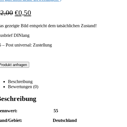
€
2,00
€
0,50
as gezeigte Bild entspricht dem tatsächlichen Zustand!
lusbrief DINlang
5 – Post universal: Zustellung
Produkt anfragen
Beschreibung
Bewertungen (0)
eschreibung
Nennwert: 55
and/Gebiet: Deutschland