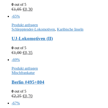
0
out of 5
€
1,05
€
0,30
-65%
Produkt anfragen
Schlepptender-Lokomotiven
,
Karibische Inseln
UJ-Lokomotiven (II)
0
out of 5
€
1,00
€
0,35
-69%
Produkt anfragen
Mischfrankatur
Berlin #495+804
0
out of 5
€
2,25
€
0,70
-67%