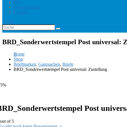
Blog
Benutzerkonto
Kontakt
Suche
BRD_Sonderwertstempel Post universal: Z
Home
Shop
Briefmarken
,
Ganzsachen
,
Briefe
BRD_Sonderwertstempel Post universal: Zustellung
75%
BRD_Sonderwertstempel Post universa
out of 5
 Es gibt noch keine Bewertungen. )