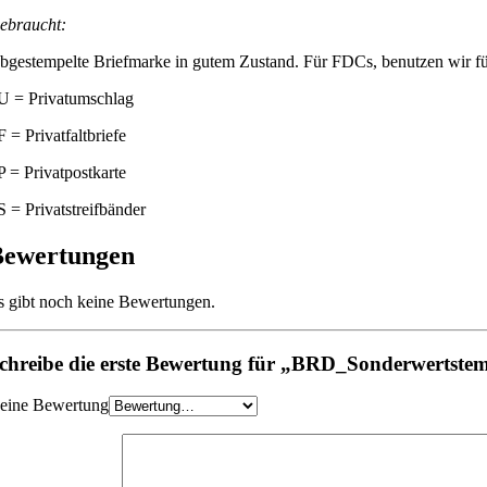
ebraucht:
bgestempelte Briefmarke in gutem Zustand. Für FDCs, benutzen wir für
U = Privatumschlag
F = Privatfaltbriefe
P = Privatpostkarte
S = Privatstreifbänder
Bewertungen
s gibt noch keine Bewertungen.
chreibe die erste Bewertung für „BRD_Sonderwertstemp
eine Bewertung