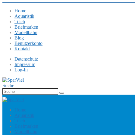
Home
Aquaristik
Teich
Briefmarken
Modellbahn
Blog
Benutzerkonto
Kontakt
Datenschutz
Impressum
Log-In
Suche
Home
Aquaristik
Teich
Briefmarken
Modellbahn