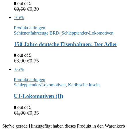
0
out of 5
€
0,50
€
0,30
-75%
Produkt anfragen
Schienenfahrzeuge BRD
,
Schlepptender-Lokomotiven
150 Jahre deutsche Eisenbahnen: Der Adler
0
out of 5
€
3,00
€
0,75
-65%
Produkt anfragen
Schlepptender-Lokomotiven
,
Karibische Inseln
UJ-Lokomotiven (II)
0
out of 5
€
1,00
€
0,35
Sie\'ve gerade Hinzugefügt haben dieses Produkt in den Warenkorb