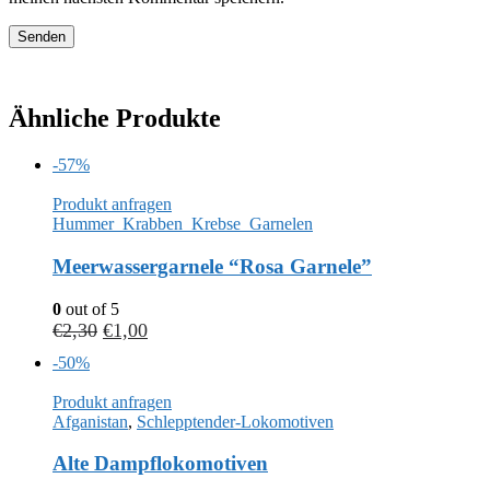
Ähnliche Produkte
-57%
Produkt anfragen
Hummer_Krabben_Krebse_Garnelen
Meerwassergarnele “Rosa Garnele”
0
out of 5
€
2,30
€
1,00
-50%
Produkt anfragen
Afganistan
,
Schlepptender-Lokomotiven
Alte Dampflokomotiven