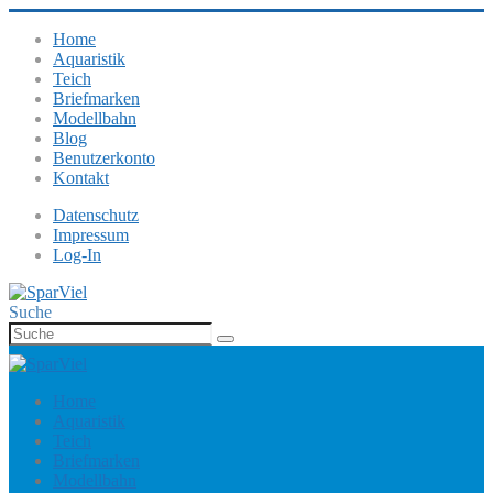
Home
Aquaristik
Teich
Briefmarken
Modellbahn
Blog
Benutzerkonto
Kontakt
Datenschutz
Impressum
Log-In
Suche
Home
Aquaristik
Teich
Briefmarken
Modellbahn