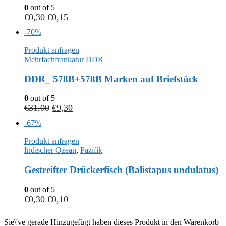
0
out of 5
€
0,30
€
0,15
-70%
Produkt anfragen
Mehrfachfrankatur DDR
DDR_ 578B+578B Marken auf Briefstück
0
out of 5
€
31,00
€
9,30
-67%
Produkt anfragen
Indischer Ozean
,
Pazifik
Gestreifter Drückerfisch (Balistapus undulatus)
0
out of 5
€
0,30
€
0,10
Sie\'ve gerade Hinzugefügt haben dieses Produkt in den Warenkorb