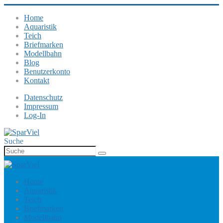
Home
Aquaristik
Teich
Briefmarken
Modellbahn
Blog
Benutzerkonto
Kontakt
Datenschutz
Impressum
Log-In
Suche
Home
Aquaristik
Teich
Briefmarken
Modellbahn