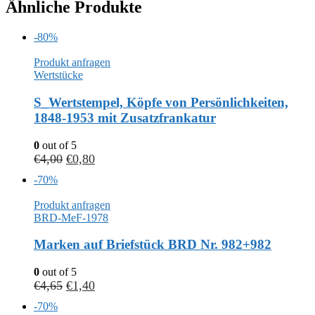
Ähnliche Produkte
-80%
Produkt anfragen
Wertstücke
S_Wertstempel, Köpfe von Persönlichkeiten,
1848-1953 mit Zusatzfrankatur
0
out of 5
€
4,00
€
0,80
-70%
Produkt anfragen
BRD-MeF-1978
Marken auf Briefstück BRD Nr. 982+982
0
out of 5
€
4,65
€
1,40
-70%