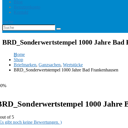
Blog
Benutzerkonto
Kontakt
Suche
BRD_Sonderwertstempel 1000 Jahre Bad 
Home
Shop
Briefmarken
,
Ganzsachen
,
Wertstücke
BRD_Sonderwertstempel 1000 Jahre Bad Frankenhausen
90%
BRD_Sonderwertstempel 1000 Jahre 
out of 5
 Es gibt noch keine Bewertungen. )