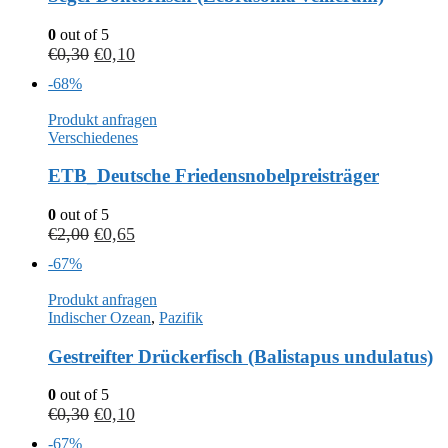
0
out of 5
€
0,30
€
0,10
-68%
Produkt anfragen
Verschiedenes
ETB_Deutsche Friedensnobelpreisträger
0
out of 5
€
2,00
€
0,65
-67%
Produkt anfragen
Indischer Ozean
,
Pazifik
Gestreifter Drückerfisch (Balistapus undulatus)
0
out of 5
€
0,30
€
0,10
-67%