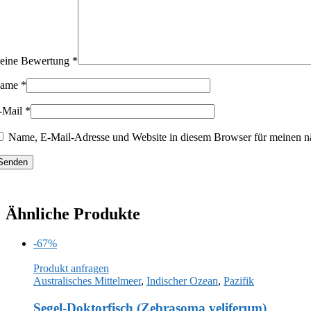
eine Bewertung
*
ame
*
-Mail
*
Name, E-Mail-Adresse und Website in diesem Browser für meinen n
Ähnliche Produkte
-67%
Produkt anfragen
Australisches Mittelmeer
,
Indischer Ozean
,
Pazifik
Segel-Doktorfisch (Zebrasoma veliferum)