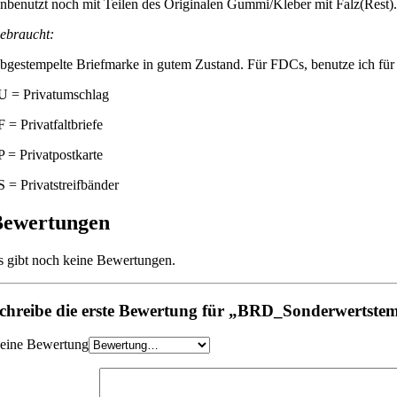
nbenutzt noch mit Teilen des Originalen Gummi/Kleber mit Falz(Rest).
ebraucht:
bgestempelte Briefmarke in gutem Zustand. Für FDCs, benutze ich für b
U = Privatumschlag
F = Privatfaltbriefe
P = Privatpostkarte
S = Privatstreifbänder
Bewertungen
s gibt noch keine Bewertungen.
chreibe die erste Bewertung für „BRD_Sonderwertst
eine Bewertung