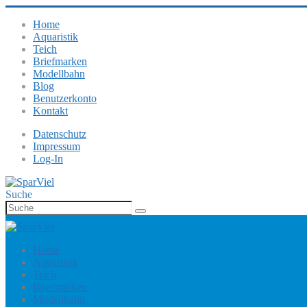
Home
Aquaristik
Teich
Briefmarken
Modellbahn
Blog
Benutzerkonto
Kontakt
Datenschutz
Impressum
Log-In
Suche
Home
Aquaristik
Teich
Briefmarken
Modellbahn