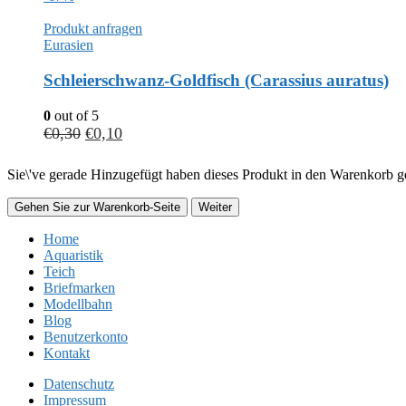
Produkt anfragen
Eurasien
Schleierschwanz-Goldfisch (Carassius auratus)
0
out of 5
€
0,30
€
0,10
Sie\'ve gerade Hinzugefügt haben dieses Produkt in den Warenkorb ge
Gehen Sie zur Warenkorb-Seite
Weiter
Home
Aquaristik
Teich
Briefmarken
Modellbahn
Blog
Benutzerkonto
Kontakt
Datenschutz
Impressum