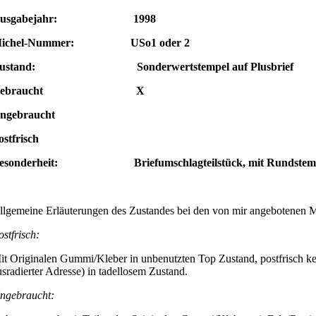
Ausgabejahr: 1998
ichel-Nummer: USo1 oder 2
ustand: Sonderwertstempel auf Plusbrief
Gebraucht X
Ungebraucht
ostfrisch
esonderheit: Briefumschlagteilstück, mit Rundstempel
llgemeine Erläuterungen des Zustandes bei den von mir angebotenen 
ostfrisch:
it Originalen Gummi/Kleber in unbenutzten Top Zustand, postfrisch ke
usradierter Adresse) in tadellosem Zustand.
ngebraucht: