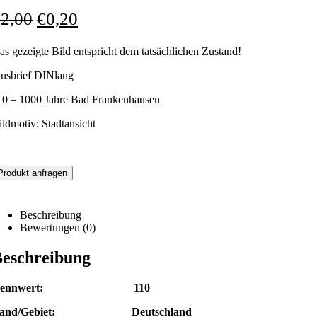
€
2,00
€
0,20
as gezeigte Bild entspricht dem tatsächlichen Zustand!
lusbrief DINlang
10 – 1000 Jahre Bad Frankenhausen
ildmotiv: Stadtansicht
Produkt anfragen
Beschreibung
Bewertungen (0)
eschreibung
Nennwert: 110
and/Gebiet: Deutschland