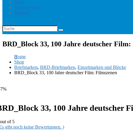
Blog
Benutzerkonto
Kontakt
Suche
BRD_Block 33, 100 Jahre deutscher Film:
Home
Shop
Briefmarken
,
BRD-Briefmarken
,
Einzelmarken und Blöcke
BRD_Block 33, 100 Jahre deutscher Film: Filmszenen
67%
BRD_Block 33, 100 Jahre deutscher F
out of 5
 Es gibt noch keine Bewertungen. )