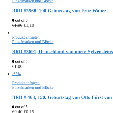
Einzelmarken und Blöcke
BRD #3568, 100.Geburtstag von Fritz Walter
0
out of 5
€
1,90
€
1,10
Produkt anfragen
Einzelmarken und Blöcke
BRD #3691, Deutschland von oben: Sylvensteins
0
out of 5
€
1,00
-63%
Produkt anfragen
Einzelmarken und Blöcke
BRD # 463, 150. Geburtstag von Otto Fürst von
0
out of 5
€
0,40
€
0,15