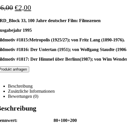
€
6,00
€
2,00
RD_Block 33, 100 Jahre deutscher Film: Filmszenen
usgabejahr 1995
ildmotiv #1815:Metropolis (1925/27); von Fritz Lang (1890-1976).
ildmotiv #1816: Der Untertan (1951); von Wolfgang Staudte (1906
ildmotiv #1817: Der Himmel über Berlinn(1987); von Wim Wender
Produkt anfragen
Beschreibung
Zusätzliche Informationen
Bewertungen (0)
eschreibung
Nennwert: 80+100+200