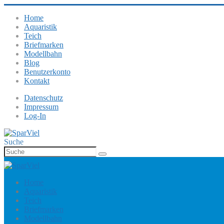
Home
Aquaristik
Teich
Briefmarken
Modellbahn
Blog
Benutzerkonto
Kontakt
Datenschutz
Impressum
Log-In
Suche
Home
Aquaristik
Teich
Briefmarken
Modellbahn