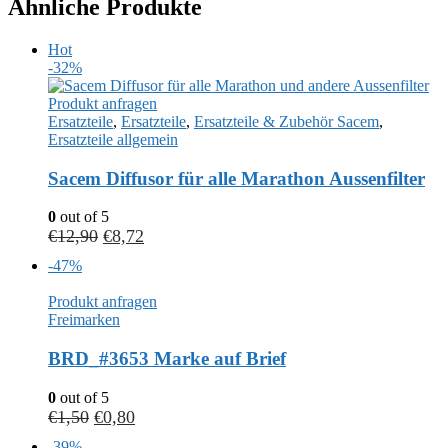
Ähnliche Produkte
Hot
-32%
Produkt anfragen
Ersatzteile
,
Ersatzteile
,
Ersatzteile & Zubehör Sacem
,
Ersatzteile allgemein
Sacem Diffusor für alle Marathon Aussenfilter
0
out of 5
€
12,90
€
8,72
-47%
Produkt anfragen
Freimarken
BRD_#3653 Marke auf Brief
0
out of 5
€
1,50
€
0,80
-39%