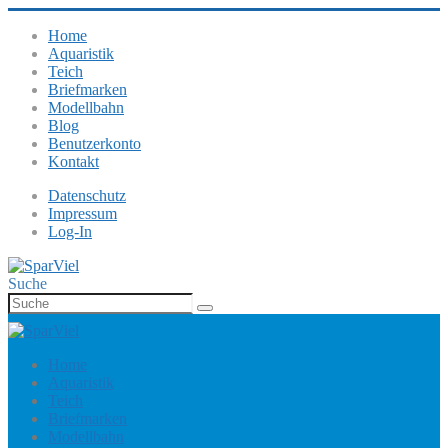
Home
Aquaristik
Teich
Briefmarken
Modellbahn
Blog
Benutzerkonto
Kontakt
Datenschutz
Impressum
Log-In
Suche
Home
Aquaristik
Teich
Briefmarken
Modellbahn