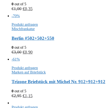
0
out of 5
€
1,00
€
0,35
-70%
Produkt anfragen
Mischfrankatur
Berlin #502+502+550
0
out of 5
€
3,00
€
0,90
-61%
Produkt anfragen
Marken auf Briefstück
Trizone Briefstück mit Michel Nr. 912+912+912
0
out of 5
€
2,95
€
1,15
Produkt anfragen