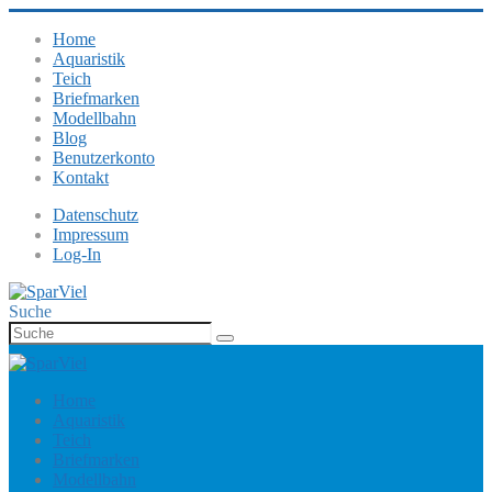
Home
Aquaristik
Teich
Briefmarken
Modellbahn
Blog
Benutzerkonto
Kontakt
Datenschutz
Impressum
Log-In
Suche
Home
Aquaristik
Teich
Briefmarken
Modellbahn