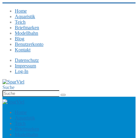
Home
Aquaristik
Teich
Briefmarken
Modellbahn
Blog
Benutzerkonto
Kontakt
Datenschutz
Impressum
Log-In
Suche
Home
Aquaristik
Teich
Briefmarken
Modellbahn