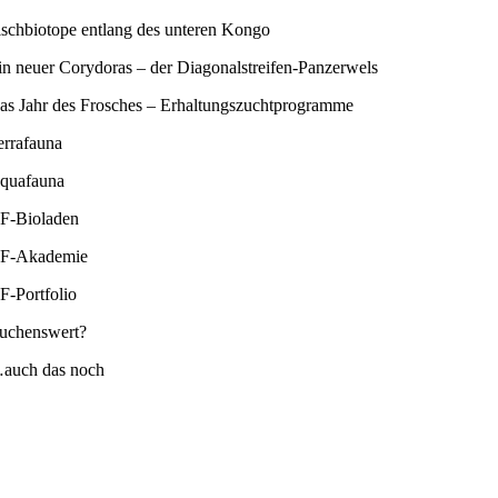
ischbiotope entlang des unteren Kongo
in neuer Corydoras – der Diagonalstreifen-Panzerwels
as Jahr des Frosches – Erhaltungszuchtprogramme
errafauna
quafauna
F-Bioladen
F-Akademie
F-Portfolio
uchenswert?
auch das noch