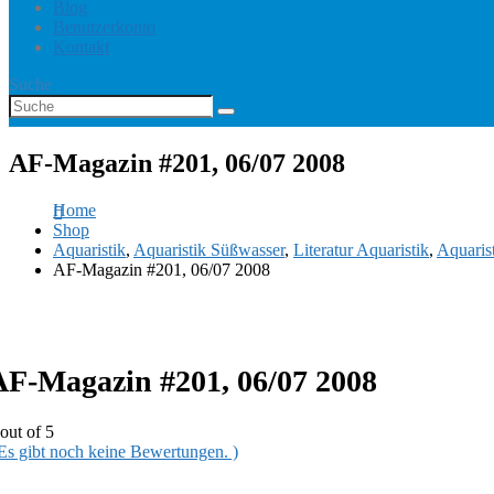
Blog
Benutzerkonto
Kontakt
Suche
AF-Magazin #201, 06/07 2008
Home
Shop
Aquaristik
,
Aquaristik Süßwasser
,
Literatur Aquaristik
,
Aquaris
AF-Magazin #201, 06/07 2008
AF-Magazin #201, 06/07 2008
out of 5
 Es gibt noch keine Bewertungen. )