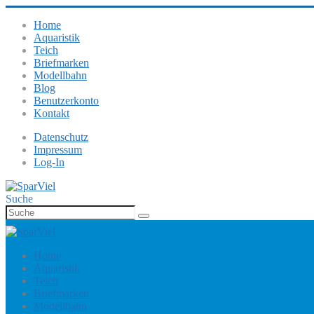
Home
Aquaristik
Teich
Briefmarken
Modellbahn
Blog
Benutzerkonto
Kontakt
Datenschutz
Impressum
Log-In
Suche
Home
Aquaristik
Teich
Briefmarken
Modellbahn