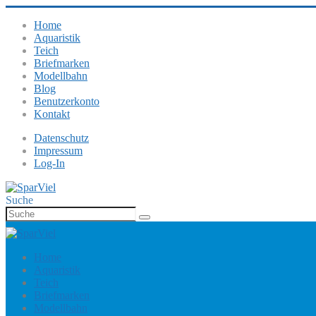
Home
Aquaristik
Teich
Briefmarken
Modellbahn
Blog
Benutzerkonto
Kontakt
Datenschutz
Impressum
Log-In
Suche
Home
Aquaristik
Teich
Briefmarken
Modellbahn