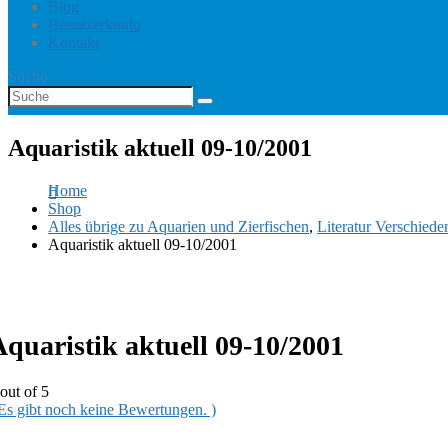
Blog
Benutzerkonto
Kontakt
Suche
Aquaristik aktuell 09-10/2001
Home
Shop
Alles übrige zu Aquarien und Zierfischen
,
Literatur Verschiede
Aquaristik aktuell 09-10/2001
Aquaristik aktuell 09-10/2001
out of 5
 Es gibt noch keine Bewertungen. )