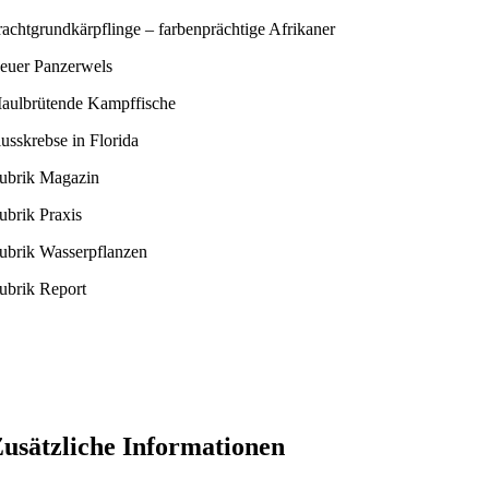
rachtgrundkärpflinge – farbenprächtige Afrikaner
euer Panzerwels
aulbrütende Kampffische
lusskrebse in Florida
ubrik Magazin
ubrik Praxis
ubrik Wasserpflanzen
ubrik Report
usätzliche Informationen