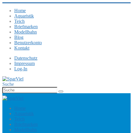
Home
Aquaristik
Teich
Briefmarken
Modellbahn
Blog
Benutzerkonto
Kontakt
Datenschutz
Impressum
Log-In
Suche
Home
Aquaristik
Teich
Briefmarken
Modellbahn