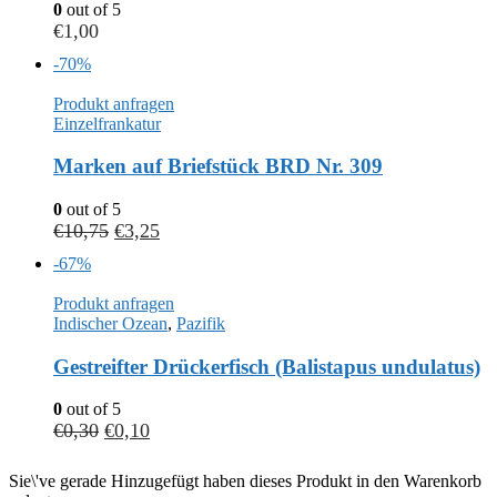
0
out of 5
€
1,00
-70%
Produkt anfragen
Einzelfrankatur
Marken auf Briefstück BRD Nr. 309
0
out of 5
€
10,75
€
3,25
-67%
Produkt anfragen
Indischer Ozean
,
Pazifik
Gestreifter Drückerfisch (Balistapus undulatus)
0
out of 5
€
0,30
€
0,10
Sie\'ve gerade Hinzugefügt haben dieses Produkt in den Warenkorb