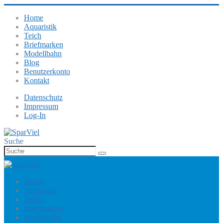
Home
Aquaristik
Teich
Briefmarken
Modellbahn
Blog
Benutzerkonto
Kontakt
Datenschutz
Impressum
Log-In
Suche
Home
Aquaristik
Teich
Briefmarken
Modellbahn