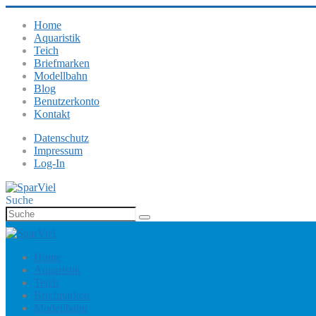
Home
Aquaristik
Teich
Briefmarken
Modellbahn
Blog
Benutzerkonto
Kontakt
Datenschutz
Impressum
Log-In
Suche
Home
Aquaristik
Teich
Briefmarken
Modellbahn