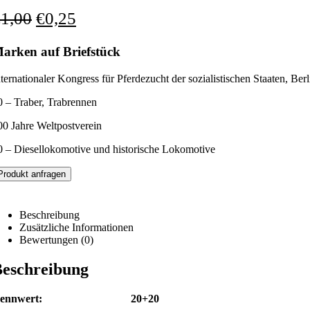
€
1,00
€
0,25
arken auf Briefstück
nternationaler Kongress für Pferdezucht der sozialistischen Staaten, Berl
0 – Traber, Trabrennen
00 Jahre Weltpostverein
0 – Diesellokomotive und historische Lokomotive
Produkt anfragen
Beschreibung
Zusätzliche Informationen
Bewertungen (0)
eschreibung
Nennwert: 20+20