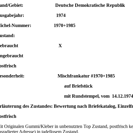
and/Gebiet: Deutsche Demokratische Republik
Ausgabejahr: 1974
ichel-Nummer: 1970+1985
ustand:
Gebraucht X
ngebraucht
ostfrisch
esonderheit: Mischfrankatur #1970+1985
auf Briefstück
mit Rundstempel, vom 14.12.197
rläuterung des Zustandes: Bewertung nach Briefekatalog, Einzelf
ostfrisch
it Originalen Gummi/Kleber in unbenutzten Top Zustand, postfrisch kei
usradierter Adresse) in tadellosem Zustand.