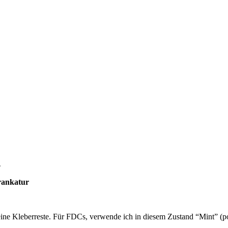
4
rankatur
ne Kleberreste. Für FDCs, verwende ich in diesem Zustand “Mint” (pos