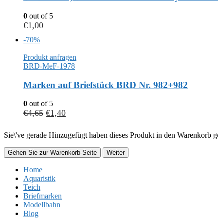
0
out of 5
€
1,00
-70%
Produkt anfragen
BRD-MeF-1978
Marken auf Briefstück BRD Nr. 982+982
0
out of 5
€
4,65
€
1,40
Sie\'ve gerade Hinzugefügt haben dieses Produkt in den Warenkorb ge
Gehen Sie zur Warenkorb-Seite
Weiter
Home
Aquaristik
Teich
Briefmarken
Modellbahn
Blog