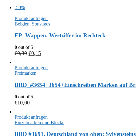
-50%
Produkt anfragen
Belgien
,
Sonstiges
EP_Wappen, Wertziffer im Rechteck
0
out of 5
€
0,30
€
0,15
Produkt anfragen
Freimarken
BRD_#3654+3654+Einschreiben Marken auf Bri
0
out of 5
€
10,00
Produkt anfragen
Einzelmarken und Blöcke
BRD #3691, Deutschland von oben: Sylvensteins