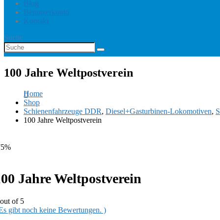
Blog
Benutzerkonto
Kontakt
Suche
100 Jahre Weltpostverein
Home
Shop
Schienenfahrzeuge DDR
,
Diesel+Gasturbinen-Lokomotiven
,
S
100 Jahre Weltpostverein
75%
100 Jahre Weltpostverein
out of 5
 Es gibt noch keine Bewertungen. )