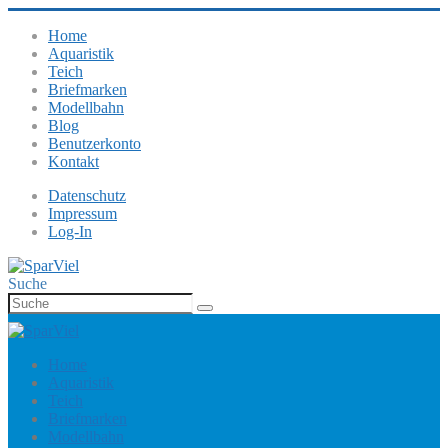
Home
Aquaristik
Teich
Briefmarken
Modellbahn
Blog
Benutzerkonto
Kontakt
Datenschutz
Impressum
Log-In
Suche
Home
Aquaristik
Teich
Briefmarken
Modellbahn