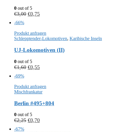
0
out of 5
€
3,00
€
0,75
-66%
Produkt anfragen
Schlepptender-Lokomotiven
,
Karibische Inseln
UJ-Lokomotiven (II)
0
out of 5
€
1,60
€
0,55
-69%
Produkt anfragen
Mischfrankatur
Berlin #495+804
0
out of 5
€
2,25
€
0,70
-67%