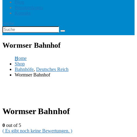
Blog
Benutzerkonto
Kontakt
Suche
Wormser Bahnhof
Home
Shop
Bahnhöfe
,
Deutsches Reich
Wormser Bahnhof
Wormser Bahnhof
0
out of 5
( Es gibt noch keine Bewertungen. )