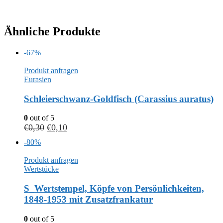
Ähnliche Produkte
-67%
Produkt anfragen
Eurasien
Schleierschwanz-Goldfisch (Carassius auratus)
0
out of 5
€
0,30
€
0,10
-80%
Produkt anfragen
Wertstücke
S_Wertstempel, Köpfe von Persönlichkeiten,
1848-1953 mit Zusatzfrankatur
0
out of 5