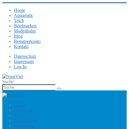
Home
Aquaristik
Teich
Briefmarken
Modellbahn
Blog
Benutzerkonto
Kontakt
Datenschutz
Impressum
Log-In
Suche
Home
Aquaristik
Teich
Briefmarken
Modellbahn