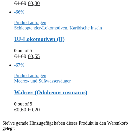
€
4,00
€
0,80
-66%
Produkt anfragen
Schlepptender-Lokomotiven
,
Karibische Inseln
UJ-Lokomotiven (II)
0
out of 5
€
1,60
€
0,55
-67%
Produkt anfragen
Meeres- und Süßwassersäuger
Walross (Odobenus rosmarus)
0
out of 5
€
0,60
€
0,20
Sie\'ve gerade Hinzugefügt haben dieses Produkt in den Warenkorb
gelegt: