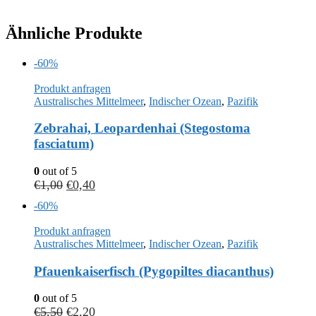
Ähnliche Produkte
-60%
Produkt anfragen
Australisches Mittelmeer
,
Indischer Ozean
,
Pazifik
Zebrahai, Leopardenhai (Stegostoma
fasciatum)
0
out of 5
€
1,00
€
0,40
-60%
Produkt anfragen
Australisches Mittelmeer
,
Indischer Ozean
,
Pazifik
Pfauenkaiserfisch (Pygopiltes diacanthus)
0
out of 5
€
5,50
€
2,20