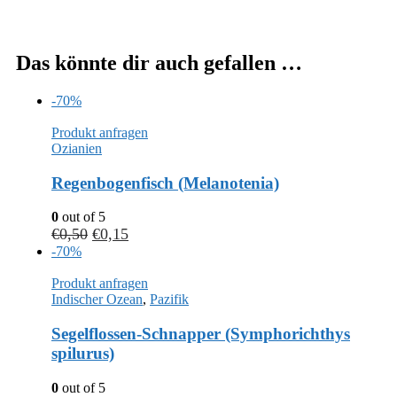
Das könnte dir auch gefallen …
-70%
Produkt anfragen
Ozianien
Regenbogenfisch (Melanotenia)
0
out of 5
€
0,50
€
0,15
-70%
Produkt anfragen
Indischer Ozean
,
Pazifik
Segelflossen-Schnapper (Symphorichthys
spilurus)
0
out of 5