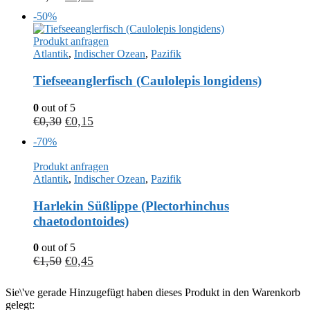
-50%
Produkt anfragen
Atlantik
,
Indischer Ozean
,
Pazifik
Tiefseeanglerfisch (Caulolepis longidens)
0
out of 5
€
0,30
€
0,15
-70%
Produkt anfragen
Atlantik
,
Indischer Ozean
,
Pazifik
Harlekin Süßlippe (Plectorhinchus
chaetodontoides)
0
out of 5
€
1,50
€
0,45
Sie\'ve gerade Hinzugefügt haben dieses Produkt in den Warenkorb
gelegt: