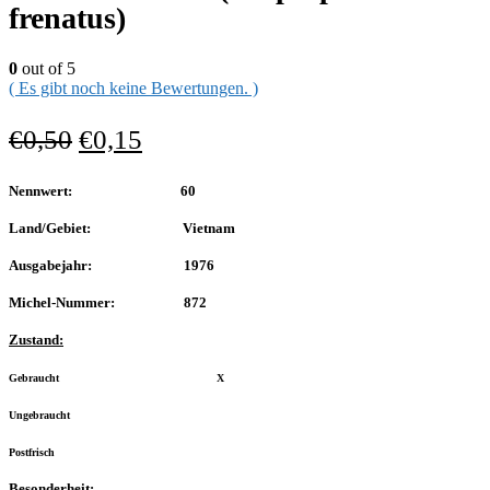
frenatus)
0
out of 5
( Es gibt noch keine Bewertungen. )
€
0,50
€
0,15
Nennwert: 60
Land/Gebiet: Vietnam
Ausgabejahr: 1976
Michel-Nummer: 872
Zustand:
Gebraucht X
Ungebraucht
Postfrisch
Besonderheit: