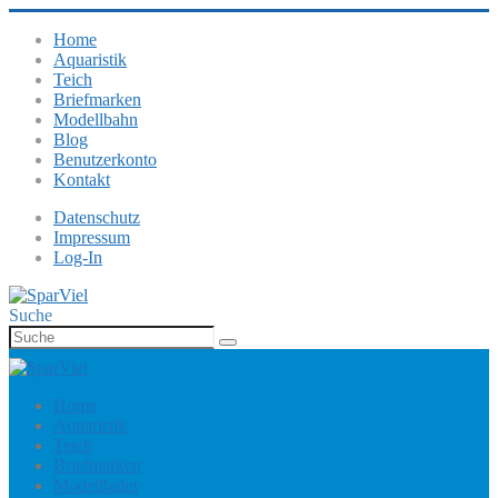
Home
Aquaristik
Teich
Briefmarken
Modellbahn
Blog
Benutzerkonto
Kontakt
Datenschutz
Impressum
Log-In
Suche
Home
Aquaristik
Teich
Briefmarken
Modellbahn