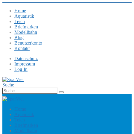
Home
Aquaristik
Teich
Briefmarken
Modellbahn
Blog
Benutzerkonto
Kontakt
Datenschutz
Impressum
Log-In
Suche
Home
Aquaristik
Teich
Briefmarken
Modellbahn