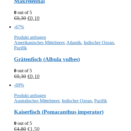
Makrelenhai
0
out of 5
€
0,30
€
0,10
-67%
Produkt anfragen
Amerikanisches Mittelmeer
,
Atlantik
,
Indischer Ozean
,
Pazifik
Grätenfisch (Albula vulbes)
0
out of 5
€
0,30
€
0,10
-69%
Produkt anfragen
Australisches Mittelmeer
,
Indischer Ozean
,
Pazifik
Kaiserfisch (Pomacanthus imperator)
0
out of 5
€
4,80
€
1,50