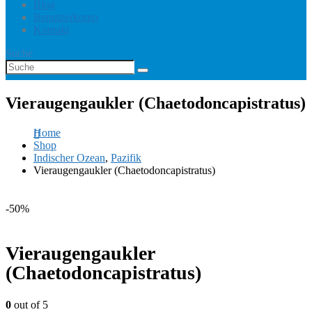
Blog
Benutzerkonto
Kontakt
Suche
Vieraugengaukler (Chaetodoncapistratus)
Home
Shop
Indischer Ozean
,
Pazifik
Vieraugengaukler (Chaetodoncapistratus)
-50%
Vieraugengaukler
(Chaetodoncapistratus)
0
out of 5