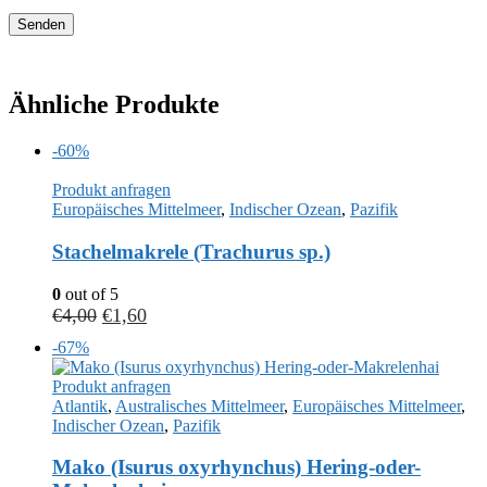
Ähnliche Produkte
-60%
Produkt anfragen
Europäisches Mittelmeer
,
Indischer Ozean
,
Pazifik
Stachelmakrele (Trachurus sp.)
0
out of 5
€
4,00
€
1,60
-67%
Produkt anfragen
Atlantik
,
Australisches Mittelmeer
,
Europäisches Mittelmeer
,
Indischer Ozean
,
Pazifik
Mako (Isurus oxyrhynchus) Hering-oder-