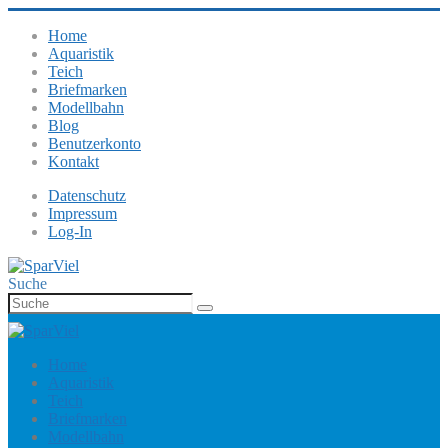
Home
Aquaristik
Teich
Briefmarken
Modellbahn
Blog
Benutzerkonto
Kontakt
Datenschutz
Impressum
Log-In
Suche
Home
Aquaristik
Teich
Briefmarken
Modellbahn