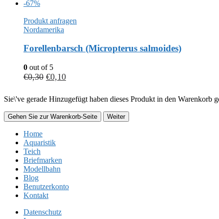
-67%
Produkt anfragen
Nordamerika
Forellenbarsch (Micropterus salmoides)
0
out of 5
€
0,30
€
0,10
Sie\'ve gerade Hinzugefügt haben dieses Produkt in den Warenkorb ge
Gehen Sie zur Warenkorb-Seite
Weiter
Home
Aquaristik
Teich
Briefmarken
Modellbahn
Blog
Benutzerkonto
Kontakt
Datenschutz