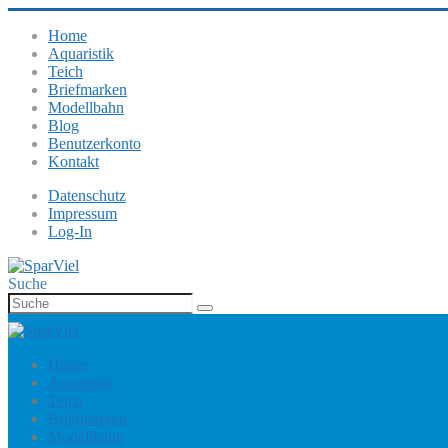
Home
Aquaristik
Teich
Briefmarken
Modellbahn
Blog
Benutzerkonto
Kontakt
Datenschutz
Impressum
Log-In
Suche
Home
Aquaristik
Teich
Briefmarken
Modellbahn