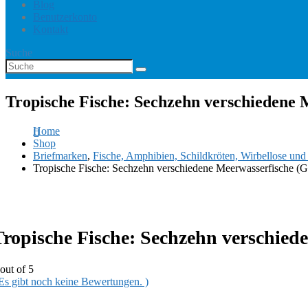
Blog
Benutzerkonto
Kontakt
Suche
Tropische Fische: Sechzehn verschiedene
Home
Shop
Briefmarken
,
Fische, Amphibien, Schildkröten, Wirbellose un
Tropische Fische: Sechzehn verschiedene Meerwasserfische (G
Tropische Fische: Sechzehn verschied
out of 5
 Es gibt noch keine Bewertungen. )