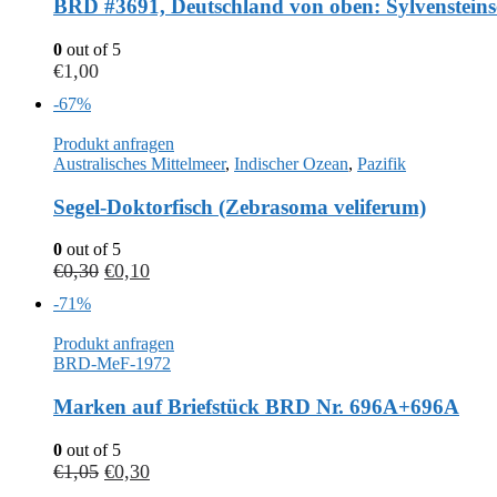
BRD #3691, Deutschland von oben: Sylvensteins
0
out of 5
€
1,00
-67%
Produkt anfragen
Australisches Mittelmeer
,
Indischer Ozean
,
Pazifik
Segel-Doktorfisch (Zebrasoma veliferum)
0
out of 5
€
0,30
€
0,10
-71%
Produkt anfragen
BRD-MeF-1972
Marken auf Briefstück BRD Nr. 696A+696A
0
out of 5
€
1,05
€
0,30