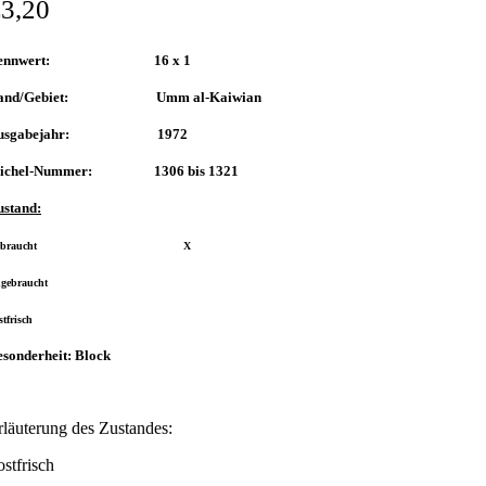
€
3,20
ennwert: 16 x 1
and/Gebiet: Umm al-Kaiwian
usgabejahr: 1972
ichel-Nummer: 1306 bis 1321
ustand:
Gebraucht X
ngebraucht
stfrisch
sonderheit: Block
rläuterung des Zustandes:
ostfrisch