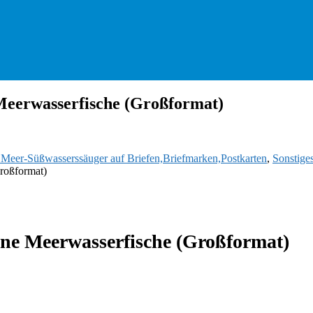
 Meerwasserfische (Großformat)
d Meer-Süßwasserssäuger auf Briefen,Briefmarken,Postkarten
,
Sonstige
roßformat)
ene Meerwasserfische (Großformat)