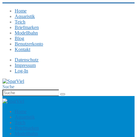
Home
Aquaristik
Teich
Briefmarken
Modellbahn
Blog
Benutzerkonto
Kontakt
Datenschutz
Impressum
Log-In
Suche
Home
Aquaristik
Teich
Briefmarken
Modellbahn