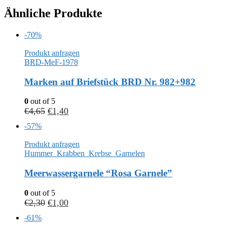
Ähnliche Produkte
-70%
Produkt anfragen
BRD-MeF-1978
Marken auf Briefstück BRD Nr. 982+982
0
out of 5
€
4,65
€
1,40
-57%
Produkt anfragen
Hummer_Krabben_Krebse_Garnelen
Meerwassergarnele “Rosa Garnele”
0
out of 5
€
2,30
€
1,00
-61%