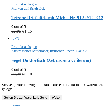
Produkt anfragen
Marken auf Briefstück
Trizone Briefstück mit Michel Nr. 912+912+912
0
out of 5
€
2,95
€
1,15
-67%
Produkt anfragen
Australisches Mittelmeer
,
Indischer Ozean
,
Pazifik
Segel-Doktorfisch (Zebrasoma veliferum)
0
out of 5
€
0,30
€
0,10
Sie\'ve gerade Hinzugefügt haben dieses Produkt in den Warenkorb
gelegt:
Gehen Sie zur Warenkorb-Seite
Weiter
Home