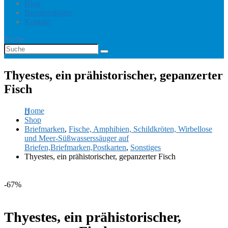
Blog
Benutzerkonto
Kontakt
Suche
Thyestes, ein prähistorischer, gepanzerter
Fisch
Home
Shop
Briefmarken
,
Fische, Amphibien, Schildkröten, Wirbellose
und Meer-Süßwasserssäuger auf
Briefen,Briefmarken,Postkarten
,
Sonstiges
Thyestes, ein prähistorischer, gepanzerter Fisch
-67%
Thyestes, ein prähistorischer,