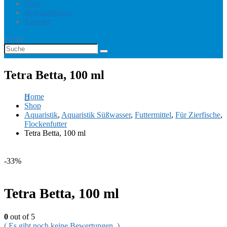
Blog
Benutzerkonto
Kontakt
Suche
Tetra Betta, 100 ml
Home
Shop
Aquaristik
,
Aquaristik Süßwasser
,
Futtermittel
,
Für Zierfische
,
Flockenfutter
Tetra Betta, 100 ml
-33%
Tetra Betta, 100 ml
0
out of 5
( Es gibt noch keine Bewertungen. )