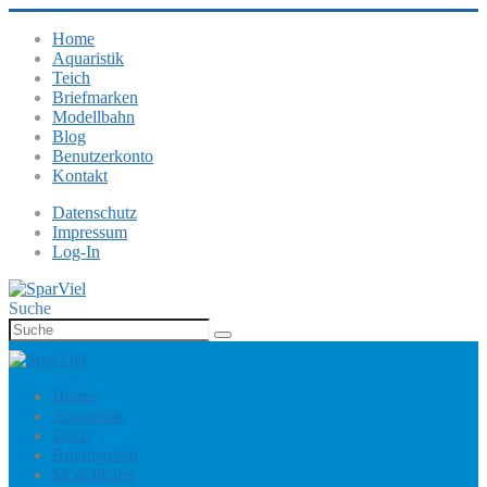
Home
Aquaristik
Teich
Briefmarken
Modellbahn
Blog
Benutzerkonto
Kontakt
Datenschutz
Impressum
Log-In
Suche
Home
Aquaristik
Teich
Briefmarken
Modellbahn