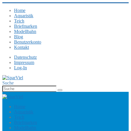
Home
Aquaristik
Teich
Briefmarken
Modellbahn
Blog
Benutzerkonto
Kontakt
Datenschutz
Impressum
Log-In
Suche
Home
Aquaristik
Teich
Briefmarken
Modellbahn