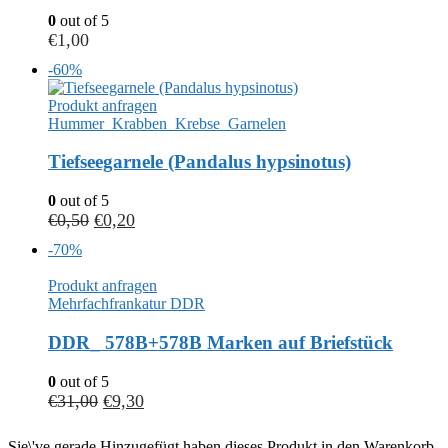
0
out of 5
€
1,00
-60%
Produkt anfragen
Hummer_Krabben_Krebse_Garnelen
Tiefseegarnele (Pandalus hypsinotus)
0
out of 5
€
0,50
€
0,20
-70%
Produkt anfragen
Mehrfachfrankatur DDR
DDR_ 578B+578B Marken auf Briefstück
0
out of 5
€
31,00
€
9,30
Sie\'ve gerade Hinzugefügt haben dieses Produkt in den Warenkorb