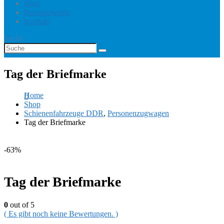
Blog
Benutzerkonto
Kontakt
Suche
Tag der Briefmarke
Home
Shop
Schienenfahrzeuge DDR
,
Personenzugwagen
Tag der Briefmarke
-63%
Tag der Briefmarke
0
out of 5
( Es gibt noch keine Bewertungen. )