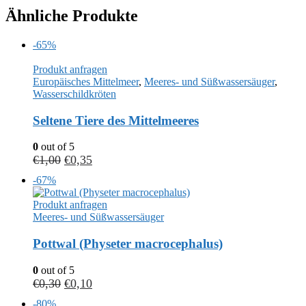
Ähnliche Produkte
-65%
Produkt anfragen
Europäisches Mittelmeer
,
Meeres- und Süßwassersäuger
,
Wasserschildkröten
Seltene Tiere des Mittelmeeres
0
out of 5
€
1,00
€
0,35
-67%
Produkt anfragen
Meeres- und Süßwassersäuger
Pottwal (Physeter macrocephalus)
0
out of 5
€
0,30
€
0,10
-80%