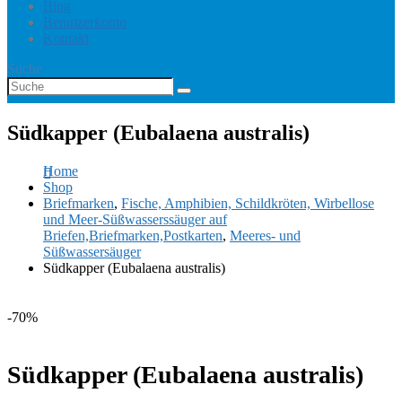
Blog
Benutzerkonto
Kontakt
Suche
Südkapper (Eubalaena australis)
Home
Shop
Briefmarken
,
Fische, Amphibien, Schildkröten, Wirbellose
und Meer-Süßwasserssäuger auf
Briefen,Briefmarken,Postkarten
,
Meeres- und
Süßwassersäuger
Südkapper (Eubalaena australis)
-70%
Südkapper (Eubalaena australis)