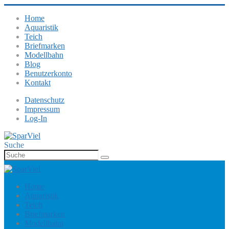
Home
Aquaristik
Teich
Briefmarken
Modellbahn
Blog
Benutzerkonto
Kontakt
Datenschutz
Impressum
Log-In
Suche
Home
Aquaristik
Teich
Briefmarken
Modellbahn