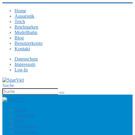
Home
Aquaristik
Teich
Briefmarken
Modellbahn
Blog
Benutzerkonto
Kontakt
Datenschutz
Impressum
Log-In
Suche
Home
Aquaristik
Teich
Briefmarken
Modellbahn