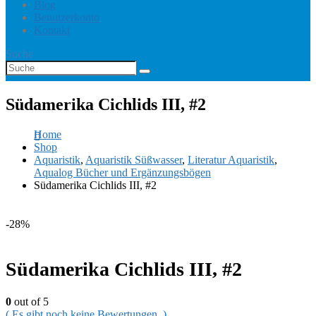
Blog
Benutzerkonto
Kontakt
Suche
Südamerika Cichlids III, #2
Home
Shop
Aquaristik
,
Aquaristik Süßwasser
,
Literatur Aquaristik
,
Aqualog Bücher und Ergänzungsbögen
Südamerika Cichlids III, #2
-28%
Südamerika Cichlids III, #2
0
out of 5
( Es gibt noch keine Bewertungen. )