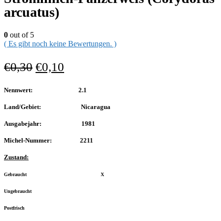
arcuatus)
0
out of 5
( Es gibt noch keine Bewertungen. )
€
0,30
€
0,10
Nennwert: 2.1
Land/Gebiet: Nicaragua
Ausgabejahr: 1981
Michel-Nummer: 2211
Zustand:
Gebraucht X
Ungebraucht
Postfrisch