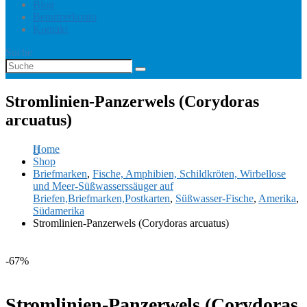
Blog
Benutzerkonto
Kontakt
Suche
Stromlinien-Panzerwels (Corydoras
arcuatus)
Home
Shop
Briefmarken
,
Fische, Amphibien, Schildkröten, Wirbellose
und Meer-Süßwasserssäuger auf
Briefen,Briefmarken,Postkarten
,
Süßwasser-Fische
,
Amerika
,
Südamerika
Stromlinien-Panzerwels (Corydoras arcuatus)
-67%
Stromlinien-Panzerwels (Corydoras