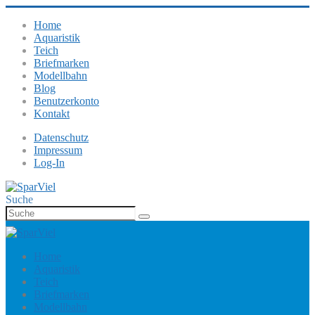
Home
Aquaristik
Teich
Briefmarken
Modellbahn
Blog
Benutzerkonto
Kontakt
Datenschutz
Impressum
Log-In
Suche
Home
Aquaristik
Teich
Briefmarken
Modellbahn