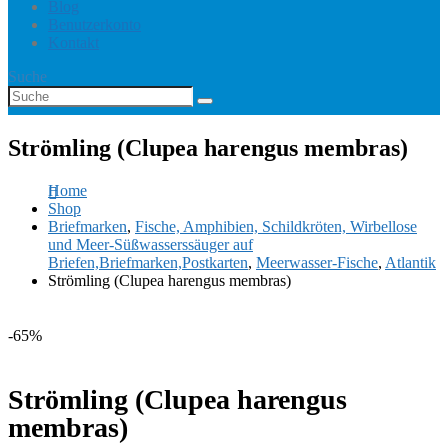
Blog
Benutzerkonto
Kontakt
Suche
Strömling (Clupea harengus membras)
Home
Shop
Briefmarken
,
Fische, Amphibien, Schildkröten, Wirbellose
und Meer-Süßwasserssäuger auf
Briefen,Briefmarken,Postkarten
,
Meerwasser-Fische
,
Atlantik
Strömling (Clupea harengus membras)
-65%
Strömling (Clupea harengus
membras)