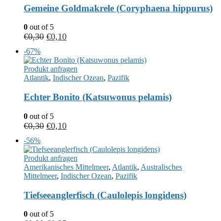
Gemeine Goldmakrele (Coryphaena hippurus)
0
out of 5
€
0,30
€
0,10
-67%
Produkt anfragen
Atlantik
,
Indischer Ozean
,
Pazifik
Echter Bonito (Katsuwonus pelamis)
0
out of 5
€
0,30
€
0,10
-56%
Produkt anfragen
Amerikanisches Mittelmeer
,
Atlantik
,
Australisches
Mittelmeer
,
Indischer Ozean
,
Pazifik
Tiefseeanglerfisch (Caulolepis longidens)
0
out of 5