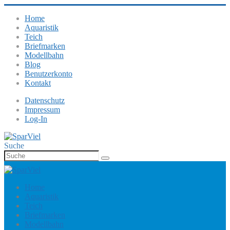
Home
Aquaristik
Teich
Briefmarken
Modellbahn
Blog
Benutzerkonto
Kontakt
Datenschutz
Impressum
Log-In
Suche
Home
Aquaristik
Teich
Briefmarken
Modellbahn