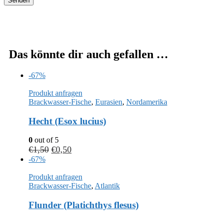
Das könnte dir auch gefallen …
-67%
Produkt anfragen
Brackwasser-Fische
,
Eurasien
,
Nordamerika
Hecht (Esox lucius)
0
out of 5
€
1,50
€
0,50
-67%
Produkt anfragen
Brackwasser-Fische
,
Atlantik
Flunder (Platichthys flesus)