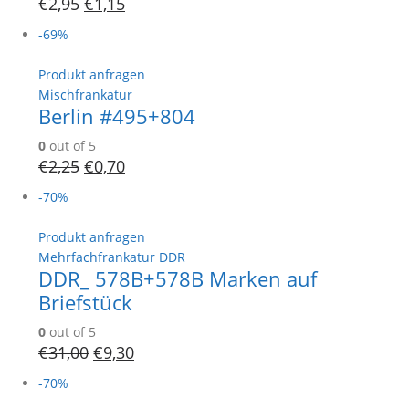
€
2,95
€
1,15
-69%
Produkt anfragen
Mischfrankatur
Berlin #495+804
0
out of 5
€
2,25
€
0,70
-70%
Produkt anfragen
Mehrfachfrankatur DDR
DDR_ 578B+578B Marken auf
Briefstück
0
out of 5
€
31,00
€
9,30
-70%