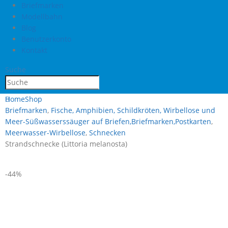
Briefmarken
Modellbahn
Blog
Benutzerkonto
Kontakt
Suche
Home
Shop
Briefmarken
,
Fische, Amphibien, Schildkröten, Wirbellose und
Meer-Süßwasserssäuger auf Briefen,Briefmarken,Postkarten
,
Meerwasser-Wirbellose
,
Schnecken
Strandschnecke (Littoria melanosta)
-44%