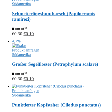
Südamerika
Schmetterlingsbuntbarsch (Papilocromis
ramirezi)
0
out of 5
€
0,30
€
0,10
-67%
Produkt anfragen
Südamerika
Großer Segelflosser (Petrophylum scalare)
0
out of 5
€
0,30
€
0,10
Produkt anfragen
Südamerika
Punktierter Kopfsteher (Cilodus punctatus)