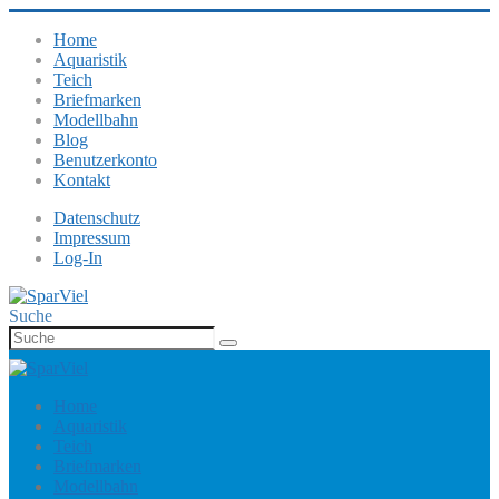
Home
Aquaristik
Teich
Briefmarken
Modellbahn
Blog
Benutzerkonto
Kontakt
Datenschutz
Impressum
Log-In
Suche
Home
Aquaristik
Teich
Briefmarken
Modellbahn