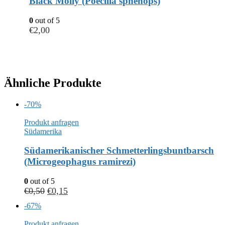
Black Molly (Poecilla sphenops)
0
out of 5
€
2,00
Ähnliche Produkte
-70%
Produkt anfragen
Südamerika
Südamerikanischer Schmetterlingsbuntbarsch
(Microgeophagus ramirezi)
0
out of 5
€
0,50
€
0,15
-67%
Produkt anfragen