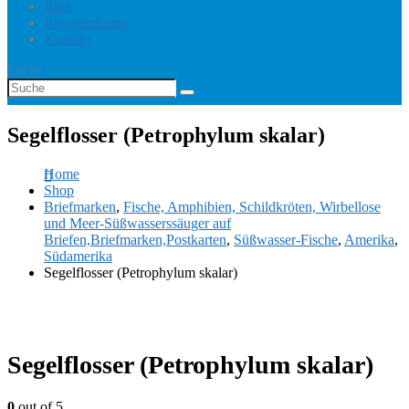
Blog
Benutzerkonto
Kontakt
Suche
Segelflosser (Petrophylum skalar)
Home
Shop
Briefmarken
,
Fische, Amphibien, Schildkröten, Wirbellose
und Meer-Süßwasserssäuger auf
Briefen,Briefmarken,Postkarten
,
Süßwasser-Fische
,
Amerika
,
Südamerika
Segelflosser (Petrophylum skalar)
Segelflosser (Petrophylum skalar)
0
out of 5