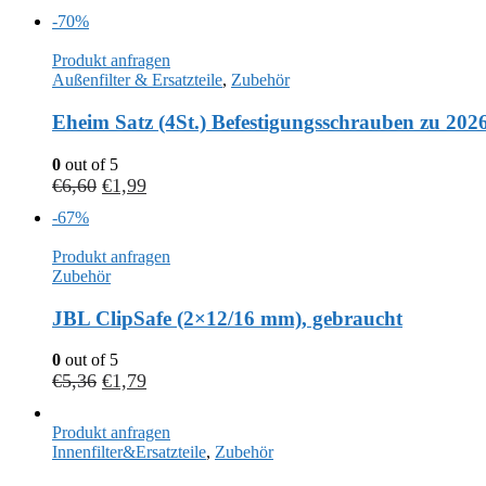
-70%
Produkt anfragen
Außenfilter & Ersatzteile
,
Zubehör
Eheim Satz (4St.) Befestigungsschrauben zu 202
0
out of 5
€
6,60
€
1,99
-67%
Produkt anfragen
Zubehör
JBL ClipSafe (2×12/16 mm), gebraucht
0
out of 5
€
5,36
€
1,79
Produkt anfragen
Innenfilter&Ersatzteile
,
Zubehör