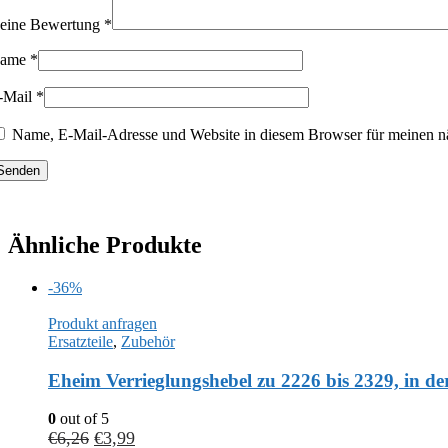
eine Bewertung
*
ame
*
-Mail
*
Name, E-Mail-Adresse und Website in diesem Browser für meinen n
Ähnliche Produkte
-36%
Produkt anfragen
Ersatzteile
,
Zubehör
Eheim Verrieglungshebel zu 2226 bis 2329, in d
0
out of 5
€
6,26
€
3,99