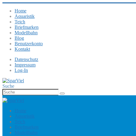
Home
Aquaristik
Teich
Briefmarken
Modellbahn
Blog
Benutzerkonto
Kontakt
Datenschutz
Impressum
Log-In
Suche
Home
Aquaristik
Teich
Briefmarken
Modellbahn