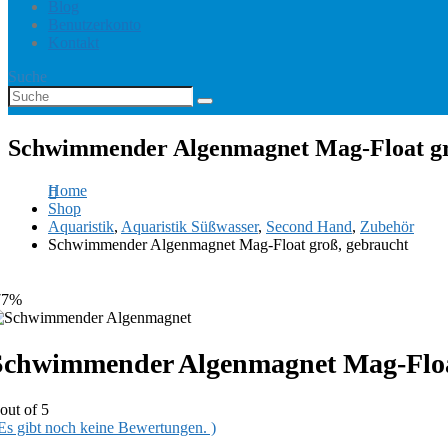
Blog
Benutzerkonto
Kontakt
Suche
Schwimmender Algenmagnet Mag-Float gr
Home
Shop
Aquaristik
,
Aquaristik Süßwasser
,
Second Hand
,
Zubehör
Schwimmender Algenmagnet Mag-Float groß, gebraucht
77%
Schwimmender Algenmagnet Mag-Floa
out of 5
 Es gibt noch keine Bewertungen. )