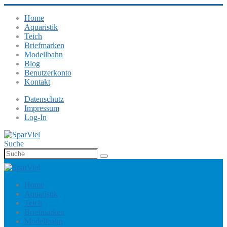
Home
Aquaristik
Teich
Briefmarken
Modellbahn
Blog
Benutzerkonto
Kontakt
Datenschutz
Impressum
Log-In
Suche
Home
Aquaristik
Teich
Briefmarken
Modellbahn