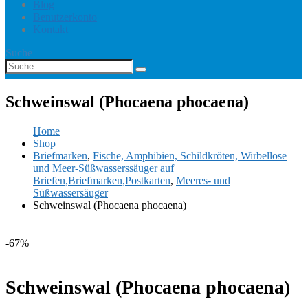
Blog
Benutzerkonto
Kontakt
Suche
Schweinswal (Phocaena phocaena)
Home
Shop
Briefmarken
,
Fische, Amphibien, Schildkröten, Wirbellose
und Meer-Süßwasserssäuger auf
Briefen,Briefmarken,Postkarten
,
Meeres- und
Süßwassersäuger
Schweinswal (Phocaena phocaena)
-67%
Schweinswal (Phocaena phocaena)