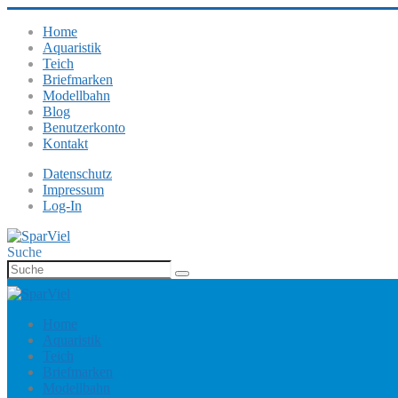
Home
Aquaristik
Teich
Briefmarken
Modellbahn
Blog
Benutzerkonto
Kontakt
Datenschutz
Impressum
Log-In
Suche
Home
Aquaristik
Teich
Briefmarken
Modellbahn