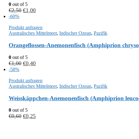
0
out of 5
€
2,50
€
1,00
-60%
Produkt anfragen
Australisches Mittelmeer
,
Indischer Ozean
,
Pazifik
Orangeflossen-Anemonenfisch (Amphiprion chryso
0
out of 5
€
1,00
€
0,40
-58%
Produkt anfragen
Australisches Mittelmeer
,
Indischer Ozean
,
Pazifik
Weisskäppchen-Anemonenfisch (Amphiprion leuco
0
out of 5
€
0,60
€
0,25