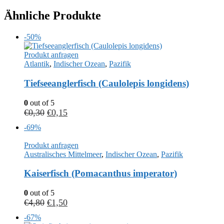
Ähnliche Produkte
-50%
Produkt anfragen
Atlantik
,
Indischer Ozean
,
Pazifik
Tiefseeanglerfisch (Caulolepis longidens)
0
out of 5
€
0,30
€
0,15
-69%
Produkt anfragen
Australisches Mittelmeer
,
Indischer Ozean
,
Pazifik
Kaiserfisch (Pomacanthus imperator)
0
out of 5
€
4,80
€
1,50
-67%