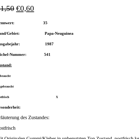
€
1,50
€
0,60
Nennwert: 35
and/Gebiet: Papa-Neuguinea
usgabejahr: 1987
ichel-Nummer: 541
ustand:
braucht
gebraucht
Postfrisch X
sonderheit:
rläuterung des Zustandes:
ostfrisch
it Originalen Gummi/Kleber in unbenutzten Top Zustand, postfrisch ke