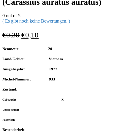
(Carassius auratus auratus)
0
out of 5
( Es gibt noch keine Bewertungen. )
€
0,30
€
0,10
Nennwert: 20
Land/Gebiet: Vietnam
Ausgabejahr: 1977
Michel-Nummer: 933
Zustand:
Gebraucht X
Ungebraucht
Postfrisch
Besonderheit: