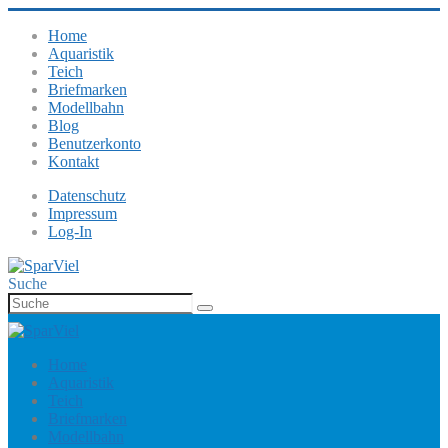
Home
Aquaristik
Teich
Briefmarken
Modellbahn
Blog
Benutzerkonto
Kontakt
Datenschutz
Impressum
Log-In
Suche
Home
Aquaristik
Teich
Briefmarken
Modellbahn