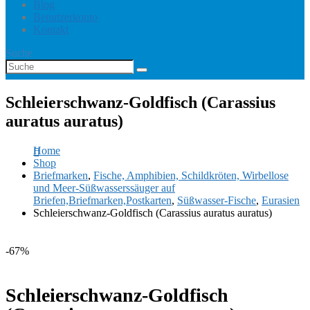
Blog
Benutzerkonto
Kontakt
Suche
Schleierschwanz-Goldfisch (Carassius
auratus auratus)
Home
Shop
Briefmarken
,
Fische, Amphibien, Schildkröten, Wirbellose
und Meer-Süßwasserssäuger auf
Briefen,Briefmarken,Postkarten
,
Süßwasser-Fische
,
Eurasien
Schleierschwanz-Goldfisch (Carassius auratus auratus)
-67%
Schleierschwanz-Goldfisch