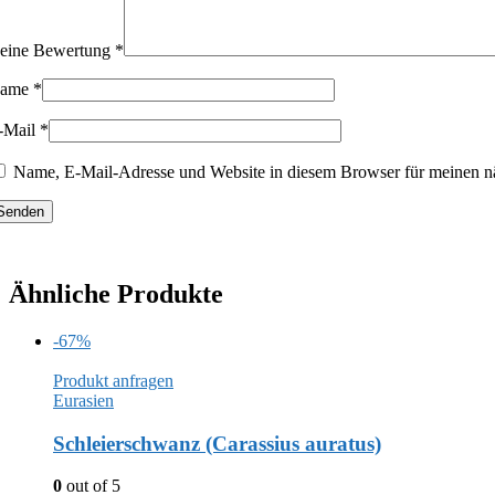
eine Bewertung
*
ame
*
-Mail
*
Name, E-Mail-Adresse und Website in diesem Browser für meinen n
Ähnliche Produkte
-67%
Produkt anfragen
Eurasien
Schleierschwanz (Carassius auratus)
0
out of 5