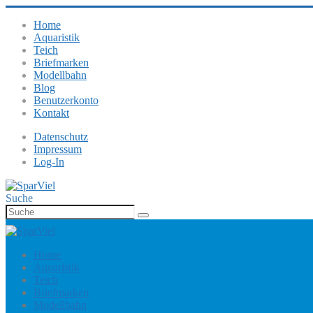
Home
Aquaristik
Teich
Briefmarken
Modellbahn
Blog
Benutzerkonto
Kontakt
Datenschutz
Impressum
Log-In
Suche
Home
Aquaristik
Teich
Briefmarken
Modellbahn