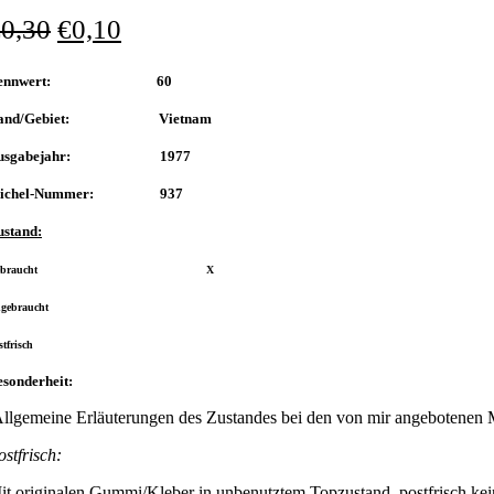
€
0,30
€
0,10
Nennwert: 60
and/Gebiet: Vietnam
usgabejahr: 1977
ichel-Nummer: 937
ustand:
Gebraucht X
gebraucht
stfrisch
sonderheit:
llgemeine Erläuterungen des Zustandes bei den von mir angebotenen 
ostfrisch:
it originalen Gummi/Kleber in unbenutztem Topzustand, postfrisch kei