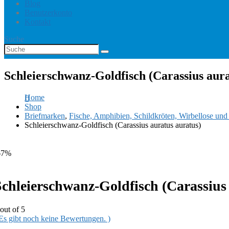
Blog
Benutzerkonto
Kontakt
Suche
Schleierschwanz-Goldfisch (Carassius aura
Home
Shop
Briefmarken
,
Fische, Amphibien, Schildkröten, Wirbellose un
Schleierschwanz-Goldfisch (Carassius auratus auratus)
67%
Schleierschwanz-Goldfisch (Carassius
out of 5
 Es gibt noch keine Bewertungen. )