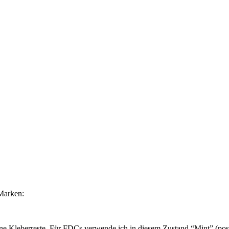
Marken:
ne Kleberreste. Für FDCs verwende ich in diesem Zustand “Mint” (post