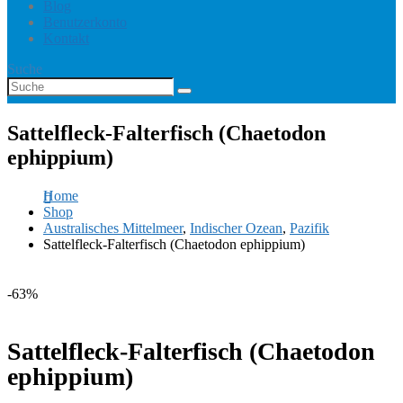
Blog
Benutzerkonto
Kontakt
Suche
Sattelfleck-Falterfisch (Chaetodon
ephippium)
Home
Shop
Australisches Mittelmeer
,
Indischer Ozean
,
Pazifik
Sattelfleck-Falterfisch (Chaetodon ephippium)
-63%
Sattelfleck-Falterfisch (Chaetodon
ephippium)