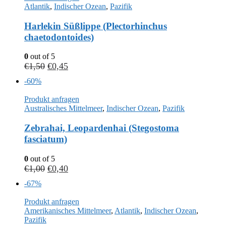
Atlantik
,
Indischer Ozean
,
Pazifik
Harlekin Süßlippe (Plectorhinchus
chaetodontoides)
0
out of 5
€
1,50
€
0,45
-60%
Produkt anfragen
Australisches Mittelmeer
,
Indischer Ozean
,
Pazifik
Zebrahai, Leopardenhai (Stegostoma
fasciatum)
0
out of 5
€
1,00
€
0,40
-67%
Produkt anfragen
Amerikanisches Mittelmeer
,
Atlantik
,
Indischer Ozean
,
Pazifik