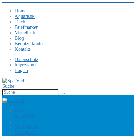
Home
Aquaristik
Teich
Briefmarken
Modellbahn
Blog
Benutzerkonto
Kontakt
Datenschutz
Impressum
Log-In
Suche
Home
Aquaristik
Teich
Briefmarken
Modellbahn