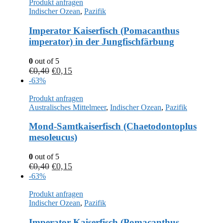
Produkt anfragen
Indischer Ozean
,
Pazifik
Imperator Kaiserfisch (Pomacanthus
imperator) in der Jungfischfärbung
0
out of 5
€
0,40
€
0,15
-63%
Produkt anfragen
Australisches Mittelmeer
,
Indischer Ozean
,
Pazifik
Mond-Samtkaiserfisch (Chaetodontoplus
mesoleucus)
0
out of 5
€
0,40
€
0,15
-63%
Produkt anfragen
Indischer Ozean
,
Pazifik
Imperator Kaiserfisch (Pomacanthus