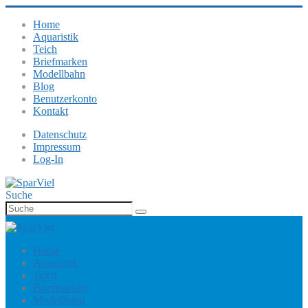
Home
Aquaristik
Teich
Briefmarken
Modellbahn
Blog
Benutzerkonto
Kontakt
Datenschutz
Impressum
Log-In
Suche
Home
Aquaristik
Teich
Briefmarken
Modellbahn