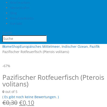
Briefmarken
Modellbahn
Blog
Benutzerkonto
Kontakt
Suche
Home
Shop
Europäisches Mittelmeer
,
Indischer Ozean
,
Pazifik
Pazifischer Rotfeuerfisch (Pterois volitans)
-67%
Pazifischer Rotfeuerfisch (Pterois
volitans)
0
out of 5
( Es gibt noch keine Bewertungen. )
€
0,30
€
0,10