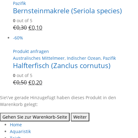
Pazifik
Bernsteinmakrele (Seriola species)
0
out of 5
€
0,30
€
0,10
-60%
Produkt anfragen
Australisches Mittelmeer
,
Indischer Ozean
,
Pazifik
Halfterfisch (Zanclus cornutus)
0
out of 5
€
0,50
€
0,20
Sie\'ve gerade Hinzugefügt haben dieses Produkt in den
Warenkorb gelegt:
Gehen Sie zur Warenkorb-Seite
Weiter
Home
Aquaristik