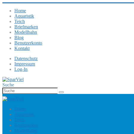
Home
Aquaristik
Teich
Briefmarken
Modellbahn
Blog
Benutzerkonto
Kontakt
Datenschutz
Impressum
Log-In
Suche
Home
Aquaristik
Teich
Briefmarken
Modellbahn