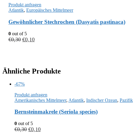
Produkt anfragen
Atlantik
,
Europäisches Mittelmeer
Gewöhnlicher Stechrochen (Dasyatis pastinaca)
0
out of 5
€
0,30
€
0,10
Ähnliche Produkte
-67%
Produkt anfragen
Amerikanisches Mittelmeer
,
Atlantik
,
Indischer Ozean
,
Pazifik
Bernsteinmakrele (Seriola species)
0
out of 5
€
0,30
€
0,10