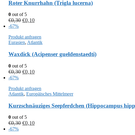
Roter Knurrhahn (Trigla lucerna)
0
out of 5
€
0,30
€
0,10
-67%
Produkt anfragen
Eurasien
,
Atlantik
Waxdick (Acipenser gueldenstaedti)
0
out of 5
€
0,30
€
0,10
-67%
Produkt anfragen
Atlantik
,
Europäisches Mittelmeer
Kurzschnäuziges Seepferdchen (Hippocampus hip
0
out of 5
€
0,30
€
0,10
-67%