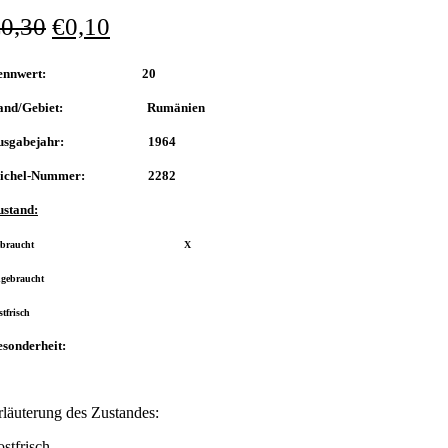
€
0,30
€
0,10
Nennwert: 20
and/Gebiet: Rumänien
usgabejahr: 1964
ichel-Nummer: 2282
ustand:
Gebraucht X
ngebraucht
stfrisch
sonderheit:
rläuterung des Zustandes:
ostfrisch