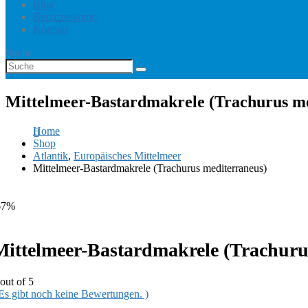
Blog
Benutzerkonto
Kontakt
Suche
Mittelmeer-Bastardmakrele (Trachurus me
Home
Shop
Atlantik
,
Europäisches Mittelmeer
Mittelmeer-Bastardmakrele (Trachurus mediterraneus)
67%
Mittelmeer-Bastardmakrele (Trachuru
out of 5
 Es gibt noch keine Bewertungen. )