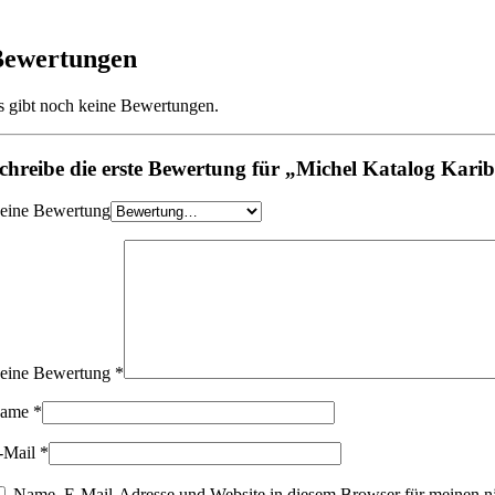
Bewertungen
s gibt noch keine Bewertungen.
chreibe die erste Bewertung für „Michel Katalog Karib
eine Bewertung
eine Bewertung
*
ame
*
-Mail
*
Name, E-Mail-Adresse und Website in diesem Browser für meinen n