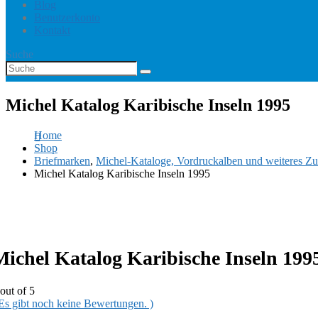
Blog
Benutzerkonto
Kontakt
Suche
Michel Katalog Karibische Inseln 1995
Home
Shop
Briefmarken
,
Michel-Kataloge, Vordruckalben und weiteres Zu
Michel Katalog Karibische Inseln 1995
Michel Katalog Karibische Inseln 199
out of 5
 Es gibt noch keine Bewertungen. )