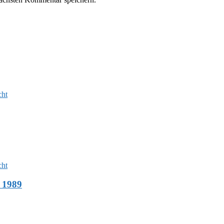
cht
cht
 1989