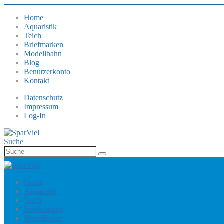
Home
Aquaristik
Teich
Briefmarken
Modellbahn
Blog
Benutzerkonto
Kontakt
Datenschutz
Impressum
Log-In
Suche
Home
Aquaristik
Teich
Briefmarken
Modellbahn