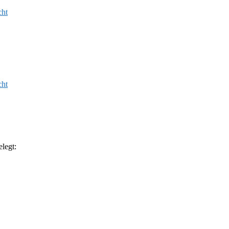
cht
cht
legt: