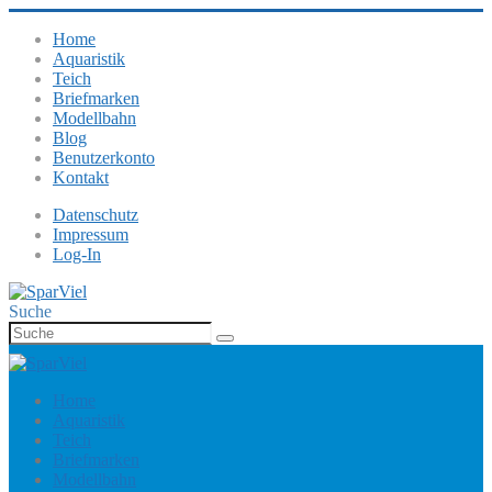
Home
Aquaristik
Teich
Briefmarken
Modellbahn
Blog
Benutzerkonto
Kontakt
Datenschutz
Impressum
Log-In
Suche
Home
Aquaristik
Teich
Briefmarken
Modellbahn