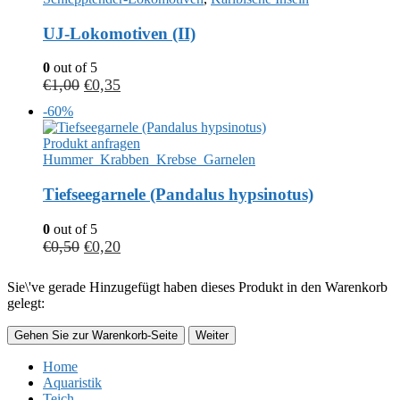
UJ-Lokomotiven (II)
0
out of 5
€
1,00
€
0,35
-60%
Produkt anfragen
Hummer_Krabben_Krebse_Garnelen
Tiefseegarnele (Pandalus hypsinotus)
0
out of 5
€
0,50
€
0,20
Sie\'ve gerade Hinzugefügt haben dieses Produkt in den Warenkorb
gelegt:
Gehen Sie zur Warenkorb-Seite
Weiter
Home
Aquaristik
Teich