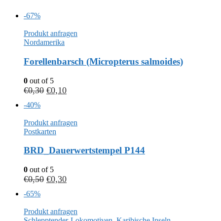
-67%
Produkt anfragen
Nordamerika
Forellenbarsch (Micropterus salmoides)
0
out of 5
€
0,30
€
0,10
-40%
Produkt anfragen
Postkarten
BRD_Dauerwertstempel P144
0
out of 5
€
0,50
€
0,30
-65%
Produkt anfragen
Schlepptender-Lokomotiven
,
Karibische Inseln