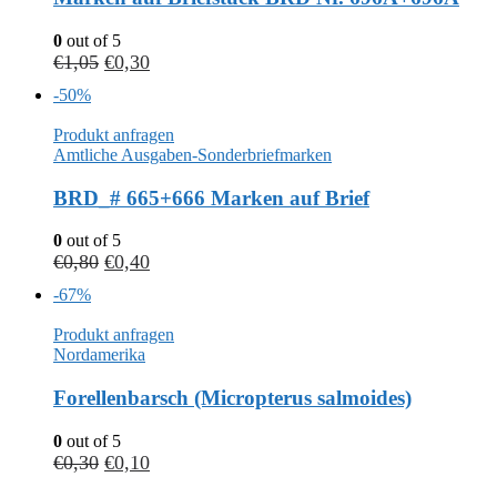
0
out of 5
€
1,05
€
0,30
-50%
Produkt anfragen
Amtliche Ausgaben-Sonderbriefmarken
BRD_# 665+666 Marken auf Brief
0
out of 5
€
0,80
€
0,40
-67%
Produkt anfragen
Nordamerika
Forellenbarsch (Micropterus salmoides)
0
out of 5
€
0,30
€
0,10