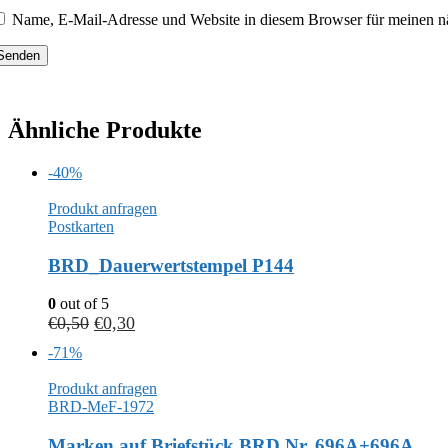
Name, E-Mail-Adresse und Website in diesem Browser für meinen n
Ähnliche Produkte
-40%
Produkt anfragen
Postkarten
BRD_Dauerwertstempel P144
0
out of 5
€
0,50
€
0,30
-71%
Produkt anfragen
BRD-MeF-1972
Marken auf Briefstück BRD Nr. 696A+696A