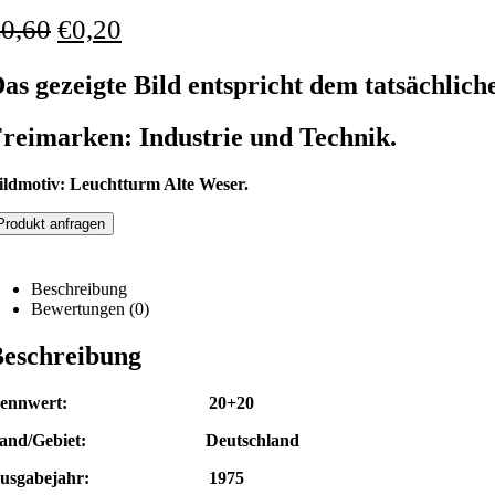
€
0,60
€
0,20
as gezeigte Bild entspricht dem tatsächlich
reimarken: Industrie und Technik.
ildmotiv: Leuchtturm Alte Weser.
Produkt anfragen
Beschreibung
Bewertungen (0)
eschreibung
Nennwert: 20+20
and/Gebiet: Deutschland
Ausgabejahr: 1975