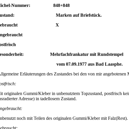
ichel-Nummer: 848+848
ustand: Marken auf Briefstück.
Gebraucht X
Ungebraucht
ostfrisch
esonderheit: Mehrfachfrankatur mit Rundstempel
vom 07.09.1977 aus Bad Laasphe.
llgemeine Erläuterungen des Zustandes bei den von mir angebotenen 
ostfrisch:
it originalen Gummi/Kleber in unbenutztem Topzustand, postfrisch kei
usradierter Adresse) in tadellosem Zustand.
ngebraucht:
nbenutzt noch mit Teilen des originalen Gummi/Kleber mit Falz(Rest).
ebraucht: