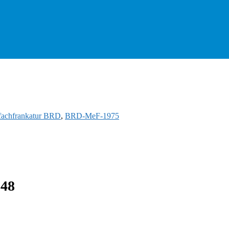
fachfrankatur BRD
,
BRD-MeF-1975
848