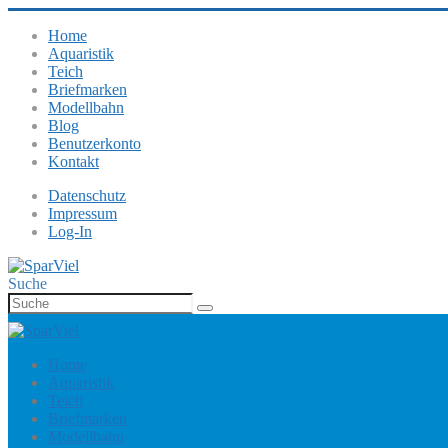
Home
Aquaristik
Teich
Briefmarken
Modellbahn
Blog
Benutzerkonto
Kontakt
Datenschutz
Impressum
Log-In
Suche
Home
Aquaristik
Teich
Briefmarken
Modellbahn