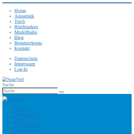
Home
Aquaristik
Teich
Briefmarken
Modellbahn
Blog
Benutzerkonto
Kontakt
Datenschutz
Impressum
Log-In
Suche
Home
Aquaristik
Teich
Briefmarken
Modellbahn