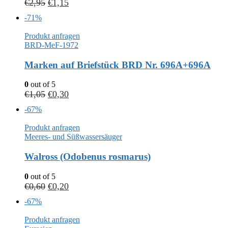
€
2,95
€
1,15
-71%
Produkt anfragen
BRD-MeF-1972
Marken auf Briefstück BRD Nr. 696A+696A
0
out of 5
€
1,05
€
0,30
-67%
Produkt anfragen
Meeres- und Süßwassersäuger
Walross (Odobenus rosmarus)
0
out of 5
€
0,60
€
0,20
-67%
Produkt anfragen