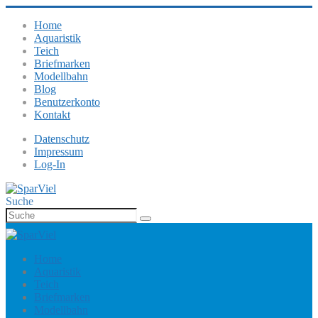
Home
Aquaristik
Teich
Briefmarken
Modellbahn
Blog
Benutzerkonto
Kontakt
Datenschutz
Impressum
Log-In
Suche
Home
Aquaristik
Teich
Briefmarken
Modellbahn