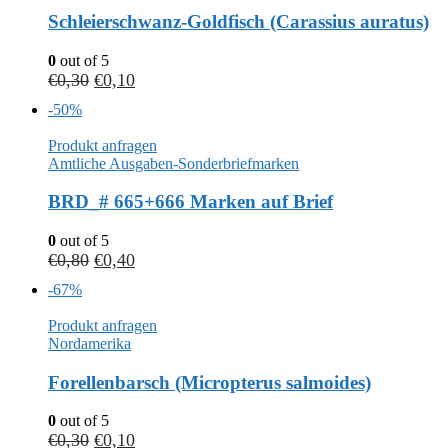
Schleierschwanz-Goldfisch (Carassius auratus)
0
out of 5
€
0,30
€
0,10
-50%
Produkt anfragen
Amtliche Ausgaben-Sonderbriefmarken
BRD_# 665+666 Marken auf Brief
0
out of 5
€
0,80
€
0,40
-67%
Produkt anfragen
Nordamerika
Forellenbarsch (Micropterus salmoides)
0
out of 5
€
0,30
€
0,10