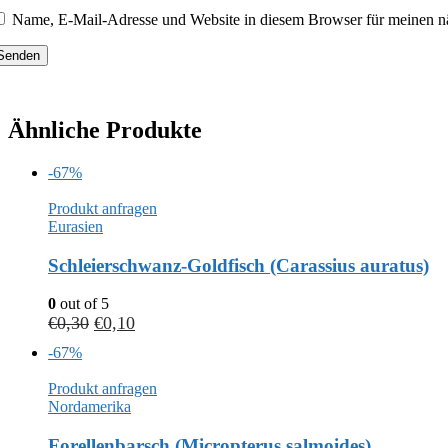
Name, E-Mail-Adresse und Website in diesem Browser für meinen n
Ähnliche Produkte
-67%
Produkt anfragen
Eurasien
Schleierschwanz-Goldfisch (Carassius auratus)
0
out of 5
€
0,30
€
0,10
-67%
Produkt anfragen
Nordamerika
Forellenbarsch (Micropterus salmoides)