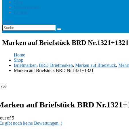
Blog
Benutzerkonto
Kontakt
Suche
Marken auf Briefstück BRD Nr.1321+1321
Home
Shop
Briefmarken
,
BRD-Briefmarken
,
Marken auf Briefstück
,
Mehr
Marken auf Briefstück BRD Nr.1321+1321
67%
Marken auf Briefstück BRD Nr.1321+
out of 5
 Es gibt noch keine Bewertungen. )