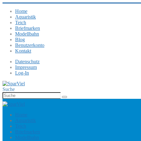
Home
Aquaristik
Teich
Briefmarken
Modellbahn
Blog
Benutzerkonto
Kontakt
Datenschutz
Impressum
Log-In
Suche
Home
Aquaristik
Teich
Briefmarken
Modellbahn