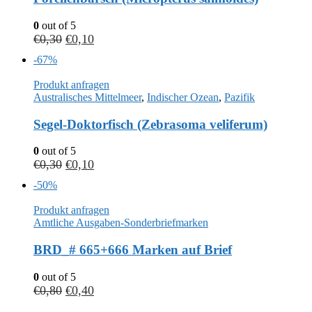
0
out of 5
€
0,30
€
0,10
-67%
Produkt anfragen
Australisches Mittelmeer
,
Indischer Ozean
,
Pazifik
Segel-Doktorfisch (Zebrasoma veliferum)
0
out of 5
€
0,30
€
0,10
-50%
Produkt anfragen
Amtliche Ausgaben-Sonderbriefmarken
BRD_# 665+666 Marken auf Brief
0
out of 5
€
0,80
€
0,40