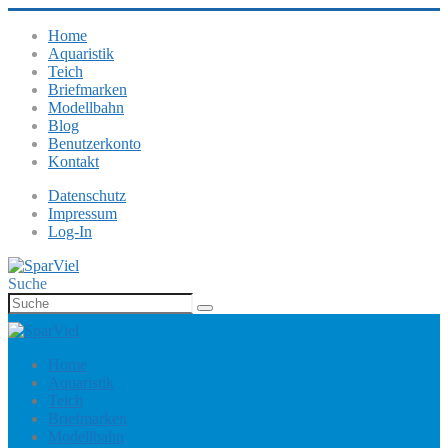
Home
Aquaristik
Teich
Briefmarken
Modellbahn
Blog
Benutzerkonto
Kontakt
Datenschutz
Impressum
Log-In
Suche
Home
Aquaristik
Teich
Briefmarken
Modellbahn