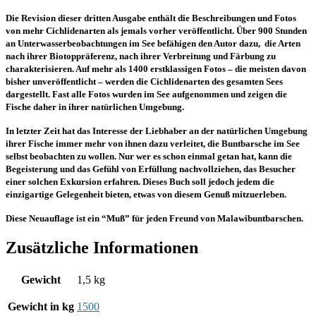
Die Revision dieser dritten Ausgabe enthält die Beschreibungen und Fotos
von mehr Cichlidenarten als jemals vorher veröffentlicht. Über 900 Stunden
an Unterwasserbeobachtungen im See befähigen den Autor dazu, die Arten
nach ihrer Biotoppräferenz, nach ihrer Verbreitung und Färbung zu
charakterisieren. Auf mehr als 1400 erstklassigen Fotos – die meisten davon
bisher unveröffentlicht – werden die Cichlidenarten des gesamten Sees
dargestellt. Fast alle Fotos wurden im See aufgenommen und zeigen die
Fische daher in ihrer natürlichen Umgebung.
In letzter Zeit hat das Interesse der Liebhaber an der natürlichen Umgebung
ihrer Fische immer mehr von ihnen dazu verleitet, die Buntbarsche im See
selbst beobachten zu wollen. Nur wer es schon einmal getan hat, kann die
Begeisterung und das Gefühl von Erfüllung nachvollziehen, das Besucher
einer solchen Exkursion erfahren. Dieses Buch soll jedoch jedem die
einzigartige Gelegenheit bieten, etwas von diesem Genuß mitzuerleben.
Diese Neuauflage ist ein “Muß” für jeden Freund von Malawibuntbarschen.
Zusätzliche Informationen
Gewicht
1,5 kg
Gewicht in kg
1500