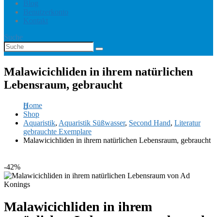
Blog
Benutzerkonto
Kontakt
Suche
Malawicichliden in ihrem natürlichen
Lebensraum, gebraucht
Home
Shop
Aquaristik
,
Aquaristik Süßwasser
,
Second Hand
,
Literatur
gebrauchte Exemplare
Malawicichliden in ihrem natürlichen Lebensraum, gebraucht
-42%
Malawicichliden in ihrem