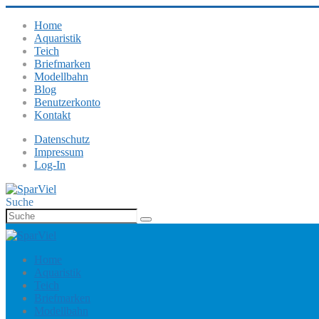
Home
Aquaristik
Teich
Briefmarken
Modellbahn
Blog
Benutzerkonto
Kontakt
Datenschutz
Impressum
Log-In
Suche
Home
Aquaristik
Teich
Briefmarken
Modellbahn