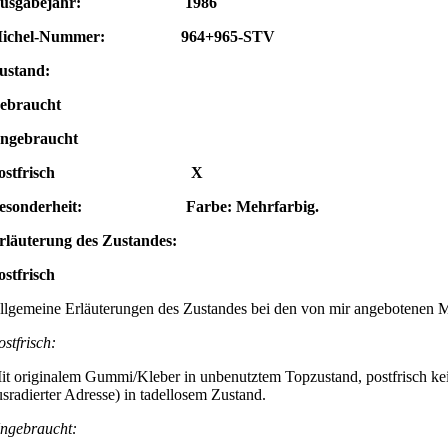
Ausgabejahr: 1986
ichel-Nummer: 964+965-STV
ustand:
ebraucht
ngebraucht
Postfrisch X
esonderheit: Farbe: Mehrfarbig.
rläuterung des Zustandes:
ostfrisch
llgemeine Erläuterungen des Zustandes bei den von mir angebotenen 
ostfrisch:
it originalem Gummi/Kleber in unbenutztem Topzustand, postfrisch kei
usradierter Adresse) in tadellosem Zustand.
ngebraucht: