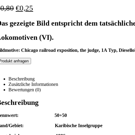
€
0,80
€
0,25
as gezeigte Bild entspricht dem tatsächlich
okomotiven (VI).
ildmotive: Chicago railroad exposition, the judge, 1A Typ, Diesel
Produkt anfragen
Beschreibung
Zusätzliche Informationen
Bewertungen (0)
eschreibung
Nennwert: 50+50
and/Gebiet: Karibische Inselgruppe