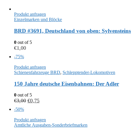
Produkt anfragen
Einzelmarken und Blöcke
BRD #3691, Deutschland von oben: Sylvensteins
0
out of 5
€
1,00
-75%
Produkt anfragen
Schienenfahrzeuge BRD
,
Schlepptender-Lokomotiven
150 Jahre deutsche Eisenbahnen: Der Adler
0
out of 5
€
3,00
€
0,75
-50%
Produkt anfragen
Amtliche Ausgaben-Sonderbriefmarken